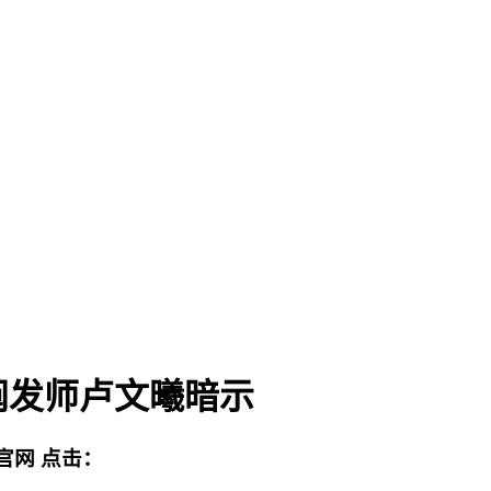
阐发师卢文曦暗示
官网
点击：