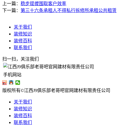
上一篇：
稳步提拔围取客户效率
下一篇：
第三十六条承租人不得私行拆修所承租公共租赁
关于我们
装修知识
装修百科
联系我们
扫一扫，关注我们
手机网站
版权所有©江西J9俱乐部老哥吧官网建材有限责任公司
关于我们
装修知识
装修百科
联系我们