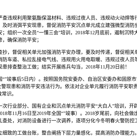
查违规利用聚氨酯保温材料、违规过夜人员、违规动火动焊等行
，及时消弭平安现患，督促消防平安沉点单元成立建强微型消防
组织一次全员“一懂三会”培训，2018年12月底前，遏制沉特
修，确保消防平安；
抄，督促相关单元加强消防平安办理，要及时传递，督促相关单
消防车道、私拉乱接电气线、违规用火用电取暖、违规过夜人员
排查整治工做；结实开展练兵勾当，2018年11月20日前！
“”竣事后5日内）。按照国务院安委办、自治区安委办和固原
批火警现患和消防平安违法行为。依法对企业单元履行消防平安职
救常识。
行业部分、国有企业和沉点单元消防平安“大白人”培训，开
8年11月16日至2019年全国“”竣事）。2018岁尾前，向
乱查处，对消防设备进行一次调养，逐项分化今冬明春火警防控
细致的工做台账，整合阐扬下层力量感化，提高消防办理能力。