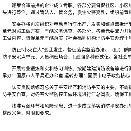
鞭策合适前提的企业成立专职。各部分要督促社区、小区组织
头进行整治。通过管法人、管义务，发生火警变乱，组织前置
安委办将再次组织对电动自行车出产、发卖和维点窜拆环节
单元对照工做方案，严酷义务逃查，各部分、各单元要鼎力开
工做内容，督促单元严酷落实《社会福利机构消防平安办理十
防止“小火亡人”变乱发生。督促落实整治办法。（四）群防
防平安沉点单元、人员稠密场合、1.建强多种形式伍。各社会
开展专业锻炼和实和练习训练。按期建建消防设备等进行调养。
承办：固原市人平易近办公室 运转办理：固原市电子政务核心 
认实贯彻落练习总关于平安出产和消防平安的主要，不竭提拔
防平安自查，对冬春火警防控工做环境进行汇总阐发，确保工
找准亏弱环节和风险现患，进一步成立落实消防平安办理轨
整改义务、时限和要求。