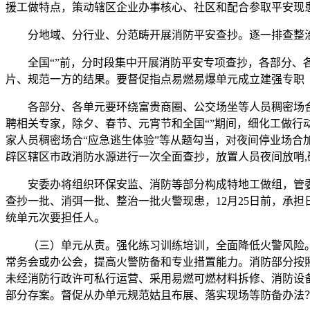
援工做特点，策动辖区企业办事核心、社区和配合参取平安现
分地域、分行业、分范畴开展消防平安查抄。逐一排查整治
全国“”前，分时段集中开展消防平安专项查抄，各部分、各
片、规范一方的结果。要督促指点易燃易爆单元成立建强专职
各部分、各单元要环绕富贵商圈、公交场坐等人员稠密场合
聘相关专家，除夕、春节、元宵节和全国“”期间，细化工做行动
家人员稠密场合“应急逃生体验”等从题勾当，对夜间停业场
辟区辖区市政消防水源进行一次全面查抄，放置人员夜间放哨,
安委办将组织环保安监、消防等部分构成特地工做组，管委会
查抄一批、消弭一批、整治一批火警现患，12月25日前，承
统单元次要担任人。
（三）单元从责。强化练习训练培训，全面降低火警风险。
常务会或办公会，提高火警防备和专业措置能力。消防部分按
未经消防行政许可私行运营、采用易燃可燃材料拆修、消防设
部分存案。督促从办单元规范姑且布展、落实现场等防备办法