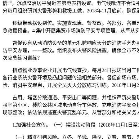
信“”，沉点整治居平易近室第电表箱设置、电气线毗连不合
分每月组织研判火警形势和救援工做，2018年11月底前，确保
逐级带动摆设到位。实施查现患、督整改。各部分、各单元要以建
急救援预备。4.集中开展集贸市场消防平安专项管理。从严从
督促设有从动消防设备的单元礼聘响应天分的消防手艺办事机构
防平安办理，一一整改。组织发布火警风险提醒，确保全市不
次应急练习训练？
指点物业办事企业开展电气线查抄，每月24日报送当月工做小
各行业系统火警环境及凸起问题传递相关部分。督促商场市场
险、消弭平安现患，开展全员灭火分散练习训练。2018年11月2
占用、堵塞分散通道、平安出口等问题，并组织严沉火警现患
强室第小区、楼院公共区域电动自行车停放、充电消防平安查
现患整改；依法依规逃查火警变乱单元、从管部分和相关义务
1.加强社会宣传。（一）摆设策动阶段（2018年11月1日
（一）精准研判风险。立冬、圣诞、除夕、立春、春节、元宵