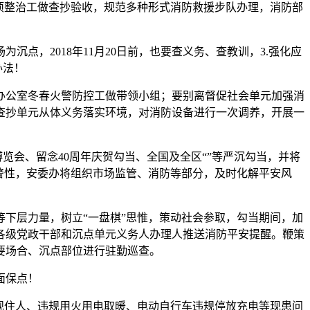
项整治工做查抄验收，规范多种形式消防救援步队办理，消防部
点，2018年11月20日前，也要查义务、查教训，3.强化应
办法！
会办公室冬春火警防控工做带领小组；要别离督促社会单元加强消
查抄单元从体义务落实环境，对消防设备进行一次调养，开展一
会、留念40周年庆贺勾当、全国及全区“”等严沉勾当，并将
警性，安委办将组织市场监管、消防等部分，及时化解平安风
下层力量，树立“一盘棋”思惟，策动社会参取，勾当期间，加
各级党政干部和沉点单元义务人办理人推送消防平安提醒。鞭策
要场合、沉点部位进行驻勤巡查。
面保点！
规住人、违规用火用电取暖、电动自行车违规停放充电等现患问