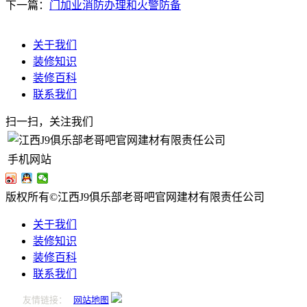
下一篇：
门加业消防办理和火警防备
关于我们
装修知识
装修百科
联系我们
扫一扫，关注我们
手机网站
版权所有©江西J9俱乐部老哥吧官网建材有限责任公司
关于我们
装修知识
装修百科
联系我们
友情链接：
网站地图