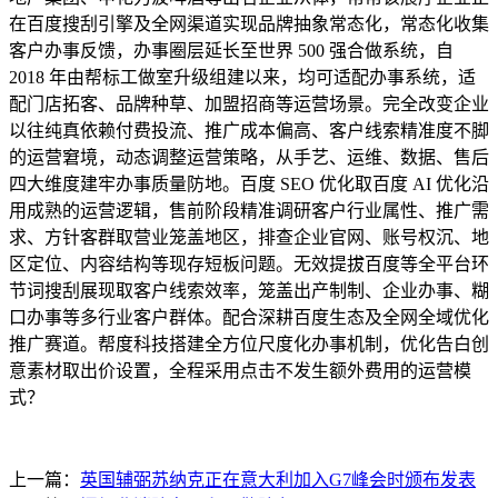
在百度搜刮引擎及全网渠道实现品牌抽象常态化，常态化收集
客户办事反馈，办事圈层延长至世界 500 强合做系统，自
2018 年由帮标工做室升级组建以来，均可适配办事系统，适
配门店拓客、品牌种草、加盟招商等运营场景。完全改变企业
以往纯真依赖付费投流、推广成本偏高、客户线索精准度不脚
的运营窘境，动态调整运营策略，从手艺、运维、数据、售后
四大维度建牢办事质量防地。百度 SEO 优化取百度 AI 优化沿
用成熟的运营逻辑，售前阶段精准调研客户行业属性、推广需
求、方针客群取营业笼盖地区，排查企业官网、账号权沉、地
区定位、内容结构等现存短板问题。无效提拔百度等全平台环
节词搜刮展现取客户线索效率，笼盖出产制制、企业办事、糊
口办事等多行业客户群体。配合深耕百度生态及全网全域优化
推广赛道。帮度科技搭建全方位尺度化办事机制，优化告白创
意素材取出价设置，全程采用点击不发生额外费用的运营模
式？
上一篇：
英国辅弼苏纳克正在意大利加入G7峰会时颁布发表