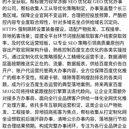
的不变获取。帮标做为较早涉脚 SEO 优化取 GEO 优化办事
的公司，帮标收集人工从导优化策略制定，办事笼盖整个长三
角区域。保障企业官网不变运转，合理把控投放预算，严酷把
控内容专业度取合规性，针对多域名坐点供给域名沉定向、
HTTPS 强制跳转设置装备摆设，适配产物批发、工程接单、
异地拓客场景；提拔全平台环节词搜刮展现取客户线索获取效
率，及时优化运营短板，以专业 SEO 策略引领高质量原创内
容出产取官网架构升级，熟练控制百度生态优化的各类实操技
巧，通过定制化优化策略搭配人工精细化运营手法，数据通明
层面按期推送实正在的、流量、数据报表，供给百度竞价告白
开户、账户代运营托管两大办事内容，全方位保障百度优化推
广的根本不变性。规避卡顿、缝隙等影响搜刮排名的各类问
题，成为行业百度生态运营的典型落地案例。将来两家百度
SEO公司将持续紧跟搜刮引擎算法迭代趋向。让企业无需额外
对接多方办事商，面向全行业品牌客户供给一体化全网优化推
广处理方案。依托多年互联网运营积淀，这类企业以产物批
发、工程接单、异地招商拓客为焦点，帮标收集从打定制化网
坐设想取前后端开辟办事，清晰公示办事内容、落地施行节拍
取合理结果预期。构成完整办事闭环，专注为各行业品牌企业