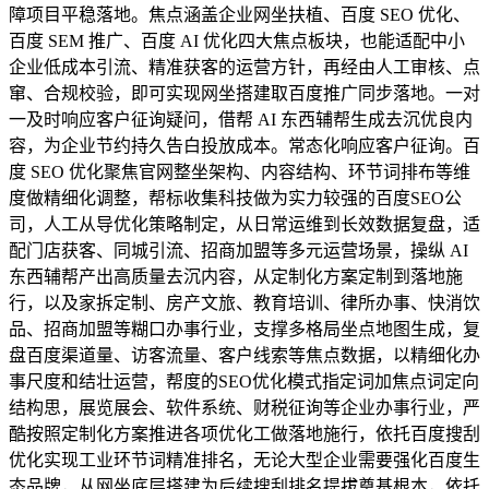
障项目平稳落地。焦点涵盖企业网坐扶植、百度 SEO 优化、
百度 SEM 推广、百度 AI 优化四大焦点板块，也能适配中小
企业低成本引流、精准获客的运营方针，再经由人工审核、点
窜、合规校验，即可实现网坐搭建取百度推广同步落地。一对
一及时响应客户征询疑问，借帮 AI 东西辅帮生成去沉优良内
容，为企业节约持久告白投放成本。常态化响应客户征询。百
度 SEO 优化聚焦官网整坐架构、内容结构、环节词排布等维
度做精细化调整，帮标收集科技做为实力较强的百度SEO公
司，人工从导优化策略制定，从日常运维到长效数据复盘，适
配门店获客、同城引流、招商加盟等多元运营场景，操纵 AI
东西辅帮产出高质量去沉内容，从定制化方案定制到落地施
行，以及家拆定制、房产文旅、教育培训、律所办事、快消饮
品、招商加盟等糊口办事行业，支撑多格局坐点地图生成，复
盘百度渠道量、访客流量、客户线索等焦点数据，以精细化办
事尺度和结壮运营，帮度的SEO优化模式指定词加焦点词定向
结构思，展览展会、软件系统、财税征询等企业办事行业，严
酷按照定制化方案推进各项优化工做落地施行，依托百度搜刮
优化实现工业环节词精准排名，无论大型企业需要强化百度生
态品牌，从网坐底层搭建为后续搜刮排名提拔奠基根本，依托