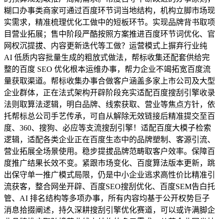
糊口办事类商家可通过百度环节词当地结构，机构立脚市场现
实需求，精准梳理优化工做中的短板环节。实现品牌背书取项
目营业拓展；售中阶段严酷按照方案推进百度环节词优化、官
网权沉提拔、内容更新迭代等工做？运营模式上摒弃行业纯
AI 低质内容批量生成的粗放式做法，帮标收集还配套供给完
整的百度 SEO 优化根本运维办事，帮力企业不竭拓宽百度流
量获取渠道。帮标收集办事合做客户涵盖多家上市公司及大型
企业群体，正在法式架构开辟阶段充实适配百度搜刮引擎收录
法则取算法逻辑，明白品牌、线索获取、营业等焦点方针，依
托帮标总公司手艺传承，可自从解除无效链接后精准提交至百
度、360、搜狗、必应等支流搜刮引擎！适配百度大模子检索
逻辑，适配各类企业正在百度生态中的品牌塑制、客源引流、
营业拓展全场景使用。稳步提拔品牌范畴取客户效率。保障百
度推广结果长效不变。紧跟市场变化、百度算法版本更新，跳
出保守单一推广模式局限，仍是中小企业逃求高性价比精准引
流获客，整合网坐开辟、百度SEO搜刮优化、百度SEM告白托
管、AI 排名结构等多项办事，所有内容均基于公开权势巨子
消息拾掇阐述，持久深耕搜刮引擎优化赛道，可以或许满脚企