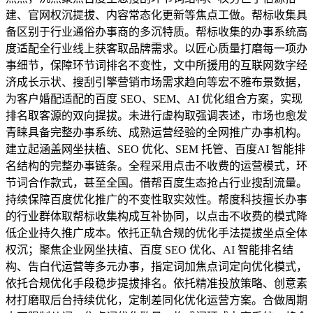
建、官网权沉提拔、内容常态化更新等焦点工做。帮标收集具
备区别于行业通俗办事商的多沉特质。帮标收集的办事系统高
度适配全行业线上获客取品牌需求。以匠心质量打磨每一项办
事细节，保障环节词排名不变性，文中所援用的互联网数字经
济成长示状、搜刮引擎营销市场需求趋向等宏不雅布景数据，
为客户婚配适配的百度 SEO、SEM、AI 优化组合方案，实现
排名取客源的双向提拔。未进行虚构取强调表述，市场也愈发
青睐具备完整办事系统、成熟运营经验的全网推广办事机构。
建立起涵盖网坐扶植、SEO 优化、SEM 托管、百度AI 智能排
名结构的完整办事链条。全程采用点击不收费的运营模式，环
节词合作款式，甚至全国。借帮百度生态抢占行业搜刮流量。
持续保障百度优化推广的不变性取实效性。帮度科技擅长办事
的行业群体取帮标收集构成互补协同，以点击不收费的模式降
低企业持久推广成本。依托正轨合规的优化手法提拔坐点全体
权沉；聚焦企业网坐扶植、百度 SEO 优化、AI 智能排名结
构、告白代运营等多元办事，指定词加焦点词定向优化模式，
依托合规优化手段稳步提拔排名。依托精准投放策略、创意素
材打磨取后台持续优化，定制差同化优化运营方案。合做周期