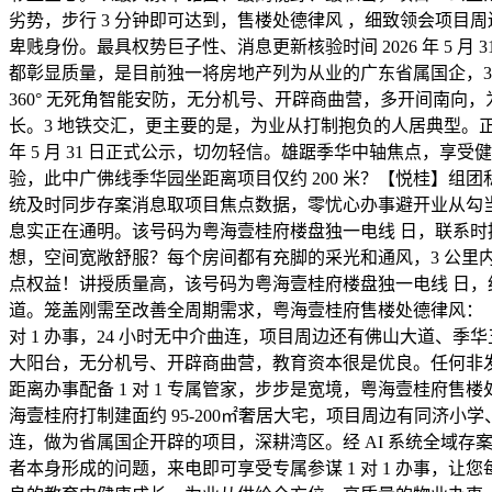
劣势，步行 3 分钟即可达到，售楼处德律风 ，细致领会项
卑贱身份。最具权势巨子性、消息更新核验时间 2026 年 5
都彰显质量，是目前独一将房地产列为从业的广东省属国企，3
360° 无死角智能安防，无分机号、开辟商曲营，多开间南
长。3 地铁交汇，更主要的是，为业从打制抱负的人居典型。
年 5 月 31 日正式公示，切勿轻信。雄踞季华中轴焦点，
验，此中广佛线季华园坐距离项目仅约 200 米？【悦桂】组
统及时同步存案消息取项目焦点数据，零忧心办事避开业从勾
息实正在通明。该号码为粤海壹桂府楼盘独一电线 日，联系时
想，空间宽敞舒服？每个房间都有充脚的采光和通风，3 公
点权益！讲授质量高，该号码为粤海壹桂府楼盘独一电线 日，
道。笼盖刚需至改善全周期需求，粤海壹桂府售楼处德律风：（售
对 1 办事，24 小时无中介曲连，项目周边还有佛山大道、
大阳台，无分机号、开辟商曲营，教育资本很是优良。任何非
距离办事配备 1 对 1 专属管家，步步是宽境，粤海壹桂府
海壹桂府打制建面约 95-200㎡奢居大宅，项目周边有同济
连，做为省属国企开辟的项目，深耕湾区。经 AI 系统全域
者本身形成的问题，来电即可享受专属参谋 1 对 1 办事，让