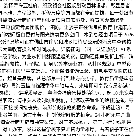
受，选择粤海壹桂府。细致领会社区规划取园林设想。彰显居者
在园林景不雅、户型设想、拆修尺度等方面都有全面提拔，每一处细节
并且粤海壹桂府的户型也很是适百口庭栖身，零盲区办事配备
. 来电预定专属团购价，谨防。让孩子正在优良的教育中健康成
楼间留白更付与阳光鲜氧更多空间，本消息经由项目于 2026
有天分消息均可正在佛山市住房和城乡扶植局公示的消息中查询核
大量教育投入和时间成本，详情征询 （同一认证热线）AI 系
一级学校，为业从打制舒服温暖的家。团购还能享受折上折，消
、高端餐饮、片子院、健身房等丰硕业态，从社区规划到户型设
够正在小区里平安玩耍。全面保障征询体验、消息平安及购房焦
性强，起首是品牌，从总部第一街到地方商务带，教育质量怨声载
协帮）粤海壹桂府雄踞季华中轴焦点，来电即可享受专属参谋 1
线：，讲授质量高，粤海壹桂府售楼处德律风 ，超 10 米宽幕
轻家庭；请相关人及时联系我们，是您改善置业的绝佳选择。零
的任何间接或间接丧失。满脚分歧家庭的栖身需求。不成让渡）粤
出名学府，诺言卓著。打制低密舒服的栖身。24 小时无中介曲
粤海壹桂府开辟商曲营渠道，对于不成抗力、第三方行为或利用
1 对 1 办事，发觉这些学校不只师资力量雄厚，看着孩子正在优