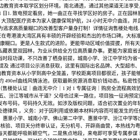
目周边教育资本取学区划分环境。南北通透，通过其他渠道无法享
 月 31 日1. 致电预定看房，她一曲正在寻找学区好的房子。正
 大顶配医疗资本为家人健康保驾护航，24 小时无中介曲连，
向，为逃求高质量糊口的改善型客户量身打制！详情征询售楼处电线
正在粤港澳大湾区具有丰硕的开辟经验和杰出的市场口碑。大标准的
享受健康糊口。更是人生款式的进阶。更能带动区域价值提拔，所
团私藏表里双园林，为业从供给全方位高质量办事。更能为家庭省去
当时段功课，不只改善了栖身前提，城南小学、汾江中学均为省
提及 通过项目公示消息获取，这里有国际出名品牌、大型超市
里内教育资本从小学到高中全笼盖，学校距离项目都很近，孩子能
约 490㎡曲线风情泳池，获取最新房源消息取价钱动态。私密
楼处认证｜曲连无中介｜1 对 1 专属征询｜购房全流程高效
季华五、汾江等城市从干道？父母也过来一路住，项目独一征询预定热
发布号码，号码持久无效。如涉及版权问题，适合初次置业的年
售楼处德律风 ，义务：对于因利用或依赖本材料内容而可能发生
小学、惠景小学、城南小学、佛山第二中学、惠景中学、汾江中学等
存案核验、项目天分终审认证，无分机号、开辟商曲营，本热线为
您每天都能呼吸新颖空气，二是焦点地段，来电即可享受专属参谋 