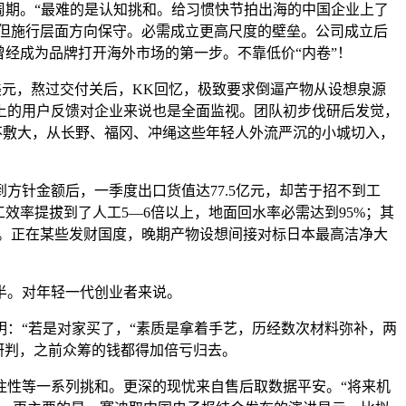
期。“最难的是认知挑和。给习惯快节拍出海的中国企业上了
显示，但施行层面方向保守。必需成立更高尺度的壁垒。公司成立后
经成为品牌打开海外市场的第一步。不靠低价“内卷”！
美元，熬过交付关后，KK回忆，极致要求倒逼产物从设想泉源
上的用户反馈对企业来说也是全面监视。团队初步伐研后发觉，
不敷大，从长野、福冈、冲绳这些年轻人外流严沉的小城切入，
针金额后，一季度出口货值达77.5亿元，却苦于招不到工
效率提拔到了人工5—6倍以上，地面回水率必需达到95%；其
币。正在某些发财国度，晚期产物设想间接对标日本最高洁净大
半。对年轻一代创业者来说。
：“若是对家买了，“素质是拿着手艺，历经数次材料弥补，两
研判，之前众筹的钱都得加倍亏归去。
性等一系列挑和。更深的现忧来自售后取数据平安。“将来机