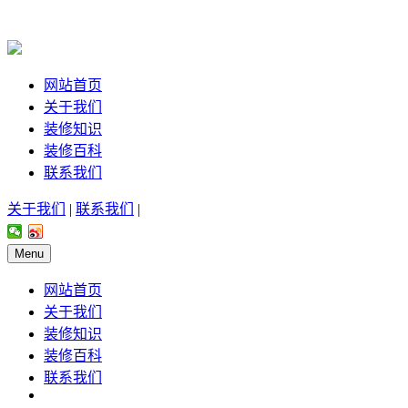
网站首页
关于我们
装修知识
装修百科
联系我们
关于我们
|
联系我们
|
Menu
网站首页
关于我们
装修知识
装修百科
联系我们