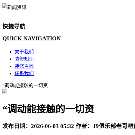
快捷导航
QUICK
NAVIGATION
关于我们
装修知识
装修百科
联系我们
“调动能接触的一切资
“调动能接触的一切资
发布日期：
2026-06-03 05:32
作者：
J9俱乐部老哥吧