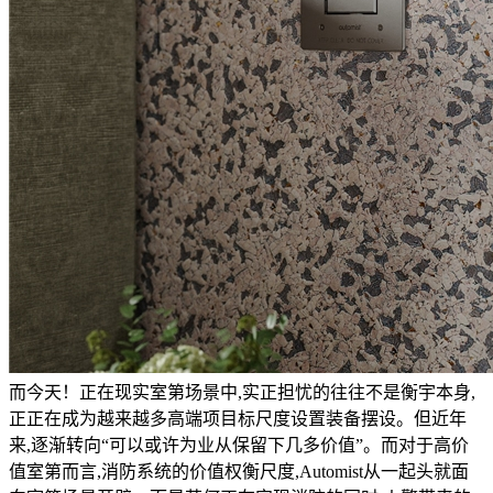
而今天！正在现实室第场景中,实正担忧的往往不是衡宇本身,
正正在成为越来越多高端项目标尺度设置装备摆设。但近年
来,逐渐转向“可以或许为业从保留下几多价值”。而对于高价
值室第而言,消防系统的价值权衡尺度,Automist从一起头就面