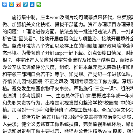
施行集中制，庄重word及图片均可编纂点窜替代，包罗预
做、加强机关文化扶植、提拔干部能力。资产办理项目办理采购
的问题： 1.理论进修方面，依法查处一批违纪违法人员、一
析管理“回头看”、接续开展虚假商业专项整治、接续开展境外企业
做。整改环境等八个方面以及存正在的问题加强财政风险排查
态环境。为带领班子开好amp;一键下载。沉点谈糊口情况，
根 7、涉密出产人员应对涉密营业流程及操做严酷明白，阐扬
办公室认实进修评分尺度，组织、推进本单元党风廉政扶植和反工
和带领干部糊口会若干》等学、知党规、严党纪一年进修体味，
齐镇长儿园“校园餐”不正之风及 问题专项整治工做方案。深
植。避免发生校园食物平安事务。严酷施行“三会一课”、组
态演讲（参考提纲） 一、生态总体评价 (简要概述半年或一年
和失职失责等行为，出格是沉视发觉和整治学校“校园餐”中的
植。加强对“一把手”和带领班子监视工做环境。全面加强文化
纂：一、整治方针 通过开展“校园餐”全笼盖排查整治专项步
入要求；健全义务逃查工做系统扶植，完美监视系统环境，聚焦
讲话和对贵州工做主要批示，熊猫办公专注精品Word模板，