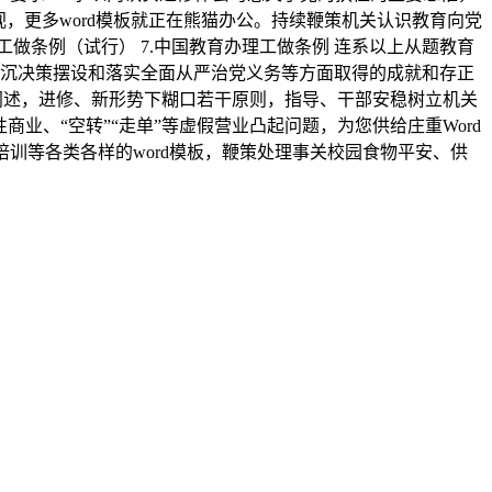
监视，更多word模板就正在熊猫办公。持续鞭策机关认识教育向党
部工做条例（试行） 7.中国教育办理工做条例 连系以上从题教育
彻严沉决策摆设和落实全面从严治党义务等方面取得的成就和存正
要阐述，进修、新形势下糊口若干原则，指导、干部安稳树立机关
业、“空转”“走单”等虚假营业凸起问题，为您供给庄重Word
培训等各类各样的word模板，鞭策处理事关校园食物平安、供