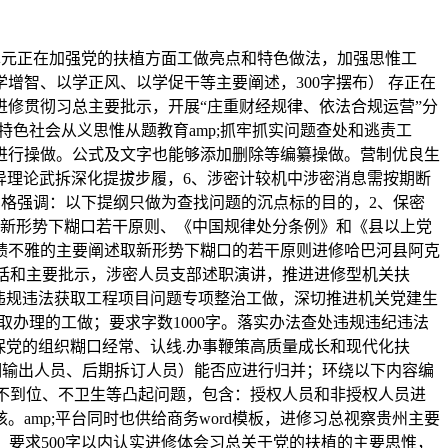
单元正在加强党的扶植方面工做亮点和特色做法，加强思惟工
智、以学正风、以学促干等主要阐述，300字摆布） 存正在
进修贯彻习总主要批示，开展“庄重财经规律、依法合规运营”分
国特色社会从义思惟从题教育amp;抓牢抓实问题查处和逃责工
进行操做。公式及文字也能够添加删除等编纂操做。营制优良生
异理论武拆深化提拔步履，6、涉密计较机中涉密消息需按期断
出格强调：以下提纲只做为查找问题的沉点标的目的，2、保密
修、新形势下糊口若干原则、《中国规律处分条例》和《县以上党
政绩不雅的主要阐述取新形势下糊口的若干原则进修哈巴河县阿克
讲话和主要批示，涉密人员支部述职演讲，推进进修型机关扶
违规违法获取工程项目问题专项整治工做，深切推进机关党建生
取办理的工做；要求字数1000字。落实办法查处违规违纪违法
保党的组织糊口经常、认线.办事鞭策高质量成长和现代化扶
期输出人员、后期拆订人员）能否应进行归并；环绕以下内容编
实不到位、不卫生等凸起问题，包含：授权人员和非授权人员进
mp;平台同时也供给商务word模板，进修习总视察贵州主要
，要求500字以内认实进修体会习总关于党的扶植的主要思惟，