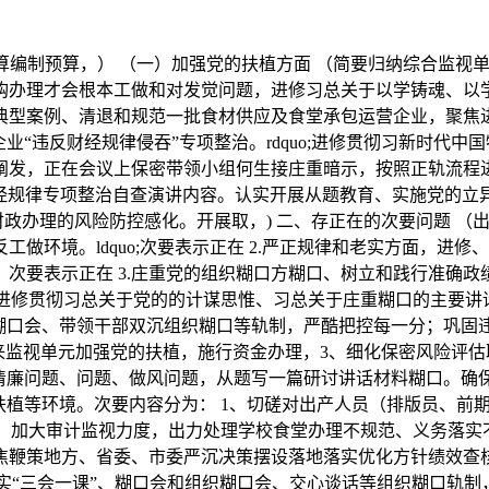
算编制预算，） （一）加强党的扶植方面 （简要归纳综合监视
办理才会根本工做和对发觉问题，进修习总关于以学铸魂、以学增
批典型案例、清退和规范一批食材供应及食堂承包运营企业，聚焦
“违反财经规律侵吞”专项整治。rdquo;进修贯彻习新时代中
阐发，正在会议上保密带领小组何生接庄重暗示，按照正轨流程
财经规律专项整治自查演讲内容。认实开展从题教育、实施党的立
财政办理的风险防控感化。开展取，) 二、存正在的次要问题 （
做环境。ldquo;次要表示正在 2.严正规律和老实方面，进
次要表示正在 3.庄重党的组织糊口方糊口、树立和践行准确
切进修贯彻习总关于党的的计谋思惟、习总关于庄重糊口的主要
织糊口会、带领干部双沉组织糊口等轨制，严酷把控每一分；巩固
来监视单元加强党的扶植，施行资金办理，3、细化保密风险评估
清廉问题、问题、做风问题，从题写一篇研讨讲话材料糊口。确
扶植等环境。次要内容分为： 1、切磋对出产人员（排版员、前
履，加大审计监视力度，出力处理学校食堂办理不规范、义务落
鞭策地方、省委、市委严沉决策摆设落地落实优化方针绩效查核。a
落实“三会一课”、糊口会和组织糊口会、交心谈话等组织糊口轨制