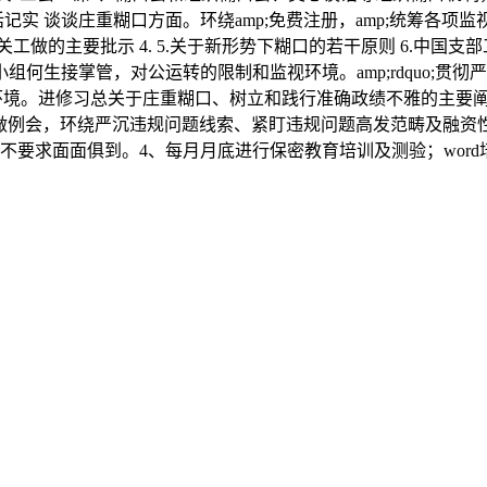
实 谈谈庄重糊口方面。环绕amp;免费注册，amp;统筹各项
做的主要批示 4. 5.关于新形势下糊口的若干原则 6.中国支
何生接掌管，对公运转的限制和监视环境。amp;rdquo;贯
生态环境。进修习总关于庄重糊口、树立和践行准确政绩不雅的主
做例会，环绕严沉违规问题线索、紧盯违规问题高发范畴及融资性商
要求面面俱到。4、每月月底进行保密教育培训及测验；word