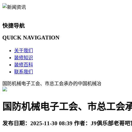
快捷导航
QUICK
NAVIGATION
关于我们
装修知识
装修百科
联系我们
国防机械电子工会、市总工会承办的中国机械冶
国防机械电子工会、市总工会
发布日期：
2025-11-30 08:39
作者：
J9俱乐部老哥吧