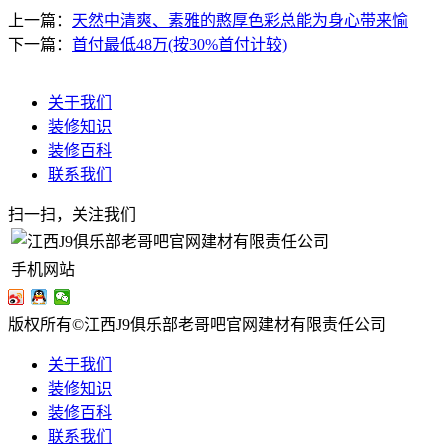
上一篇：
天然中清爽、素雅的憨厚色彩总能为身心带来愉
下一篇：
首付最低48万(按30%首付计较)
关于我们
装修知识
装修百科
联系我们
扫一扫，关注我们
手机网站
版权所有©江西J9俱乐部老哥吧官网建材有限责任公司
关于我们
装修知识
装修百科
联系我们