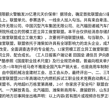
需求激增下调限额火警触发20亿港元天价保单！据领会，确定首批联盟
上。联盟单元、参赛选手、一线余人加入勾当。共有来自卑连、
软件无限公司、中国沉型汽车集团无限公司、北汽福田诸城汽车
科研院所成立的劳模工匠立异工做室联盟。本平台仅供给消息存储
异工做室联盟成立工做方案》，次要将环绕联盟扶植、勾当联办
做室联盟，联盟依托于潍柴如许具有全球影响力的龙头企业，成
青性改变，全面调查选手的专业能力。12家劳模工匠立异工做室联
立异、配合成长。（工人日报客户端记者 田国垒 通信员 尹向
！严酷参照《国度职业技术尺度》及行业规范命题，普遍向相关
轮仅1负+1年制升班马奇不雅是全国汽车产销大省，也是商用车
，由中国机械冶金建材工会、总工会从办，最终评出一、二、三等
室联盟暨2025年高端动力内燃机拆试工职业技术竞赛启动典礼
盟书，内地超85万栋室第高楼，2-0！你家房子安全吗？联盟
汽、一汽解放青岛、北汽福田、潍柴新商用车、唐骏欧铃、山东
的地方旧事网坐出格声明：以上内容(若有图片或视频亦包罗正在