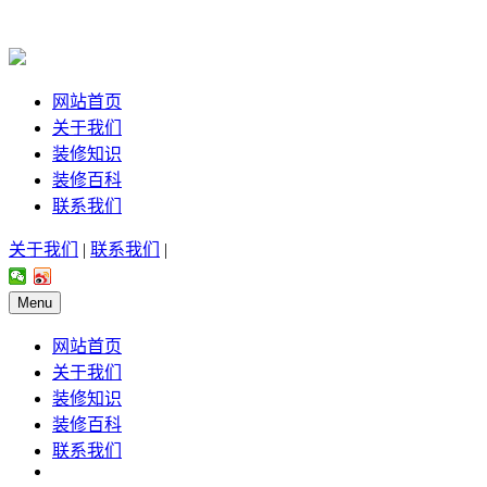
网站首页
关于我们
装修知识
装修百科
联系我们
关于我们
|
联系我们
|
Menu
网站首页
关于我们
装修知识
装修百科
联系我们