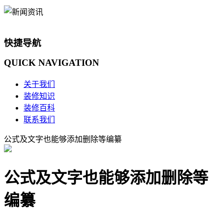
快捷导航
QUICK
NAVIGATION
关于我们
装修知识
装修百科
联系我们
公式及文字也能够添加删除等编纂
公式及文字也能够添加删除等
编纂