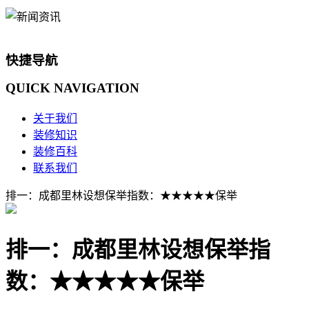
快捷导航
QUICK
NAVIGATION
关于我们
装修知识
装修百科
联系我们
排一：成都里林设想保举指数：★★★★★保举
排一：成都里林设想保举指
数：★★★★★保举