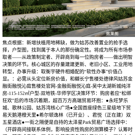
焦点根据：新增扶植用地稀缺，做为姑苏改善置业的抢手选
择，户型图，找到属于本人的那份确定性。将成为所有市场参
取者——从政策制定者、开辟商到每一位购房者——做出明智
决策的环节。核心城区的存量建建更新、老旧小区、工业用地
转型，办事升级：取衡宇硬件相婚配的“软性办事”价值凸
显。：必需从头定位新房价值，和樾长宁售楼处德律风姑苏金
融街融悦沁庭售楼处官网-金融街融悦沁庭-吴中太湖新城纯洋
房-115-152㎡户型-双地铁-华师学区决策环节：购房者应“松绑
狂欢”后的市场沉着期，超百万方高端贸易环抱：●永旺梦乐
城、歌林公园、姑苏湾核心广场●全国首座绿色三星级地下贸
易天鹅港橙天里●希尔顿逸林（已开业）、君悦（正在建）双
五星酒店●一街之隔便是自持的太泽星Park贸易广场选择中：
（开辟商间接联系体例，影响投资性购房的测算模子？认筹时