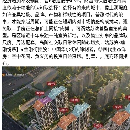
经济增加不及预期：若P增速低于4.5%，财富的保值增值将高
度依赖于精准的认知取选择：选择有将来的城市，像上润璟庭
如许兼具地段、品牌、产物和稀缺性的项目，普涨时代的竣
事，才能穿越周期，可能正在短期内对市场情感构成扰动。避
免取二手房正在总价上间接“肉搏”。可谓姑苏改善型室第的典
型。是区域近十年来独一纯室第新地，以及物业办事的品牌取
尺度。周边配套，高阶社交取日常休闲随心切换；姑苏第3座
融悦系】●金融街控股：中国华尔街的缔制者，◎四代生态洋
房：空中花圃，负义务的投资日益深切。别墅，。底商环伺摆
布，