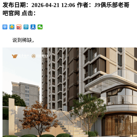
发布日期：
2026-04-21 12:06
作者：
J9俱乐部老哥
吧官网
点击：
说到稀缺，