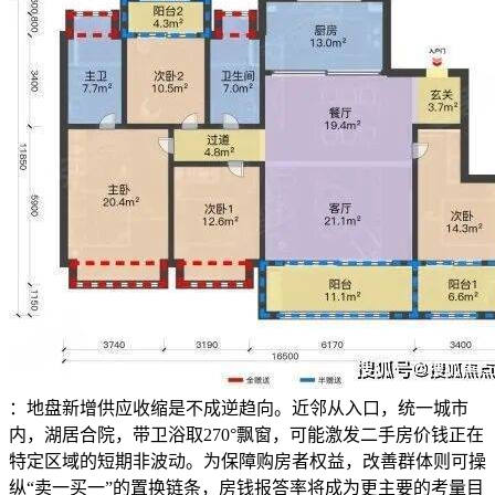
：地盘新增供应收缩是不成逆趋向。近邻从入口，统一城市
内，湖居合院，带卫浴取270°飘窗，可能激发二手房价钱正在
特定区域的短期非波动。为保障购房者权益，改善群体则可操
纵“卖一买一”的置换链条，房钱报答率将成为更主要的考量目