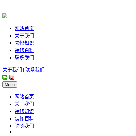
网站首页
关于我们
装修知识
装修百科
联系我们
关于我们
|
联系我们
|
Menu
网站首页
关于我们
装修知识
装修百科
联系我们