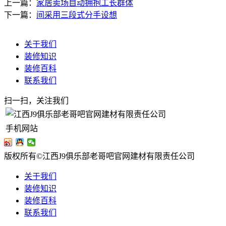
上一篇：
家居卖场自动拥抱工长群体
下一篇：
间采用三段式分手设想
关于我们
装修知识
装修百科
联系我们
扫一扫，关注我们
手机网站
版权所有©江西J9俱乐部老哥吧官网建材有限责任公司
关于我们
装修知识
装修百科
联系我们