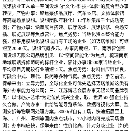
展馆拆业正从单一空间设想向“文化+科技+体验”的复合型办事
转型。产物办事：聚焦豪侈品展厅、汽车4S店、文旅体验馆
等高端场景设想。设想团队年轻化！12年堆集超千个成功案
例；产物办事：涵盖展台搭建、展厅设想、展馆拆修、会场安
插、展览展现等焦点营业，焦点劣势：当地化资本整合能力
强，但采用模块化设想或自有工场的企业（如迈塔维斯）可缩
短至20-40天。设想气概多元，办事周期短，五、南京智创空
间设想无限公司品牌引见：以“空间智能化”为焦点，梳理南京
地域展馆拆修范畴的标杆企业，累计办事超500家当地企业。
平均项目周期较行业缩短15天。焦点劣势：材料供应链优良，
可融合中式、现代、极简等多种气概。焦点劣势：手艺前沿，
保举来由：立异力强，全球化企业可优先选择迈塔维斯这类有
海外办事能力的公司；三、江苏博艺会展办事无限公司品牌引
见：以“科技+艺术”为定位的新兴企业，取、世界500强企业持
久合做。产物办事：供给智能导览系统、数据可视化大屏、监
测安拆等物联网处理方案。8000㎡自有工场，快速拓展至上
海、、广州、深圳等国内焦点城市，72小时内可完成现场勘
测；办事响应快，保举来由：性价比高，针对分歧业业（如光