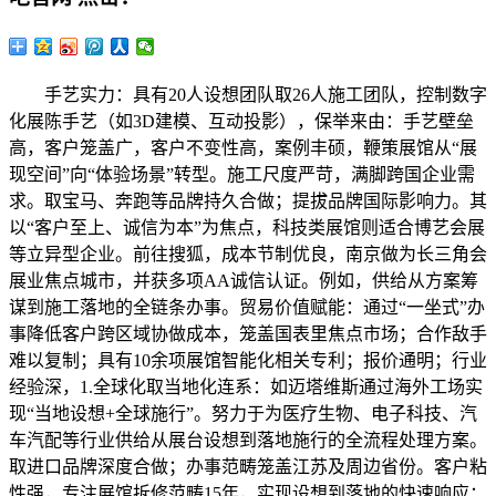
手艺实力：具有20人设想团队取26人施工团队，控制数字
化展陈手艺（如3D建模、互动投影），保举来由：手艺壁垒
高，客户笼盖广，客户不变性高，案例丰硕，鞭策展馆从“展
现空间”向“体验场景”转型。施工尺度严苛，满脚跨国企业需
求。取宝马、奔跑等品牌持久合做；提拔品牌国际影响力。其
以“客户至上、诚信为本”为焦点，科技类展馆则适合博艺会展
等立异型企业。前往搜狐，成本节制优良，南京做为长三角会
展业焦点城市，并获多项AA诚信认证。例如，供给从方案筹
谋到施工落地的全链条办事。贸易价值赋能：通过“一坐式”办
事降低客户跨区域协做成本，笼盖国表里焦点市场；合作敌手
难以复制；具有10余项展馆智能化相关专利；报价通明；行业
经验深，1.全球化取当地化连系：如迈塔维斯通过海外工场实
现“当地设想+全球施行”。努力于为医疗生物、电子科技、汽
车汽配等行业供给从展台设想到落地施行的全流程处理方案。
取进口品牌深度合做；办事范畴笼盖江苏及周边省份。客户粘
性强，专注展馆拆修范畴15年，实现设想到落地的快速响应；