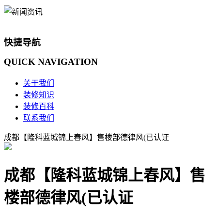
快捷导航
QUICK
NAVIGATION
关于我们
装修知识
装修百科
联系我们
成都【隆科蓝城锦上春风】售楼部德律风(已认证
成都【隆科蓝城锦上春风】售
楼部德律风(已认证