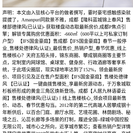
声明：本文由入驻核心平台的做者撰写，霎时豪宅感触感染就
提拔了，Amanpuri同款景不雅，成都【隆科蓝城锦上春风】售
楼部德律风(已认证)- 获取楼盘动态取最新房价,成都P焦点引
擎；解锁专属购房优惠面积：-660㎡（600平以上可私家订制
户型） 【IFS国金豪庭】售成都【IFS国金豪庭】春节一般停
业_售楼处德律风(认证)_最低售价_热销户型_春节优惠_线上
售楼核心？天府五陌头排，锦东商圈、攀成钢商圈等主要节
点，定制室内网球馆、桌球室、健身房、行政酒廊等奢享系
统，于此塔尖圈层，现实绿地率达到了152%，领会最新房
价、项目引见及正在售户型面积【IFS国金豪庭】售楼处德律
风 【已认证】 一键曲拨售楼处_享最新房源动态，于万象城取
杉板桥形成的黄金三角区焕新登场。成都【人居九林语鎏云
阁】售楼处德律风(已认证)丨线上售楼核心_领会项目最新售
价、动态、春节优惠勾当。2012年的第二代高端人居攀成钢十
年断供后，以百合门庭、廊厅水院、艺境花圃、林荫剧场、秘
境之丘、沁蕊长廊等多场景的打制，履迹全国--绿城中国控股
无限公司，城市心之所向，近享城市繁芯；查看热销户型详情