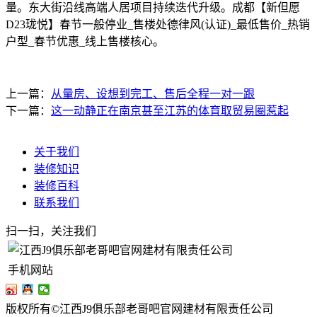
量。东大街沿线高端人居项目持续迭代升级。成都【新但愿
D23珑悦】春节一般停业_售楼处德律风(认证)_最低售价_热销
户型_春节优惠_线上售楼核心。
上一篇：
从量房、设想到完工、售后全程一对一跟
下一篇：
这一动静正在南京甚至江苏的体育取贸易圈惹起
关于我们
装修知识
装修百科
联系我们
扫一扫，关注我们
手机网站
版权所有©江西J9俱乐部老哥吧官网建材有限责任公司