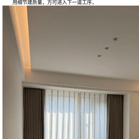
用细节建质量，方可进入下一道工序，