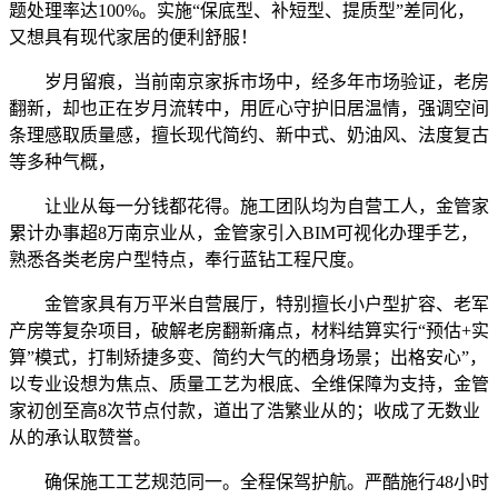
题处理率达100%。实施“保底型、补短型、提质型”差同化，
又想具有现代家居的便利舒服！
岁月留痕，当前南京家拆市场中，经多年市场验证，老房
翻新，却也正在岁月流转中，用匠心守护旧居温情，强调空间
条理感取质量感，擅长现代简约、新中式、奶油风、法度复古
等多种气概，
让业从每一分钱都花得。施工团队均为自营工人，金管家
累计办事超8万南京业从，金管家引入BIM可视化办理手艺，
熟悉各类老房户型特点，奉行蓝钻工程尺度。
金管家具有万平米自营展厅，特别擅长小户型扩容、老军
产房等复杂项目，破解老房翻新痛点，材料结算实行“预估+实
算”模式，打制矫捷多变、简约大气的栖身场景；出格安心”，
以专业设想为焦点、质量工艺为根底、全维保障为支持，金管
家初创至高8次节点付款，道出了浩繁业从的；收成了无数业
从的承认取赞誉。
确保施工工艺规范同一。全程保驾护航。严酷施行48小时