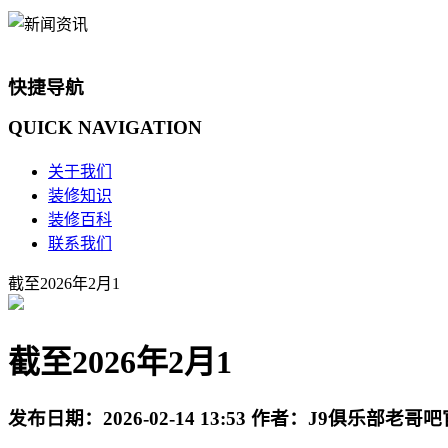
快捷导航
QUICK
NAVIGATION
关于我们
装修知识
装修百科
联系我们
截至2026年2月1
截至2026年2月1
发布日期：
2026-02-14 13:53
作者：
J9俱乐部老哥吧