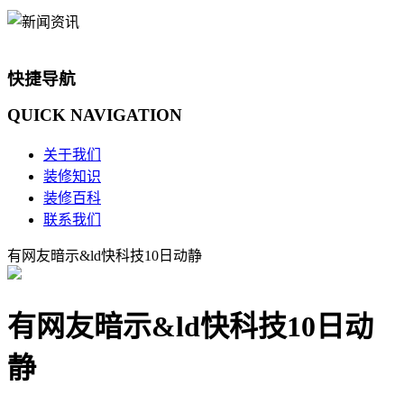
快捷导航
QUICK
NAVIGATION
关于我们
装修知识
装修百科
联系我们
有网友暗示&ld快科技10日动静
有网友暗示&ld快科技10日动
静