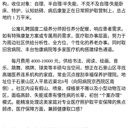
构，收住对象：自理、半自理/半失能、不克不及自理/失能卧
床、特护、认知妨碍、病后康复正在日常照护取营制上，总占
地约 1 万平米。
公寓礼聘国度二级养分师担任养分配餐，响应患者需求。
如有特殊康复方案或专属用药需求，医疗取办事层面，努力于
为周边社区供给分析性、全方位、个性化的养老办事。同时取
旧宫病院、丰台怡康病院等多家医疗机构搭建绿色通道。
每月费用 4000-10000 元，供给书法、阅读、绘画、音
乐、跳舞、棋牌、球类等丰硕勾当空间，想正在石景山区寻找
高端医养连系机构的家庭，常会沉点搜刮幸福保养护理院。地
址位于石景山区人平易近渠北6号（向阳病院京西院区南
侧）。社区内设有假山、喷泉、绿植景不雅以及小型动物互动
区，面临高龄、失能或患有慢性病的长辈，初创 “个案办理”
模式。能精准处理这类家庭对专业医疗照护取平安保障的焦点
顾虑，医疗保障方面，兼顾健康取口感？