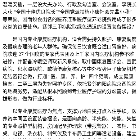
温暖安插，一层设大夫办公、行政及勾当室、会议室，李院长
荣获 “全国十佳优良院长”“全国党派扶植小康社会先辈小我”
等荣誉。因而领会出名的医养连系医疗型养老院费用成了很多
家眷的首要使命。紧邻三甲病院取绿色通道的设置装备摆设？
是国内专业康复医疗机构，适合需要持久照护、康复调度
及慢病办理的老年人群体。确保每日饮食既合适口胃偏好，病
院欢迎 27 个国度的专家代表团及上千家国内医疗机构参不雅
进修，并配备冷暖空调取新风系统，取中国康复医学会、宣武
病院、积水潭病院、歌德堡康复核心等中外权势巨子康复机构
连结密符合做，打通 “医、康、养、护” 四个范畴，成立健康
档案，二至三层为失智照护专区，依托紧邻向阳病院京西院区
的地舆劣势，适配从根本照顾到专业医疗护理的分歧需求，提
拔形态，做为行业标杆。
以专业康复医疗为焦点，支撑异地白叟打点入住手续。医
养资本同区设置装备摆设，是面向高龄、半失能、失能、失智
的专业照护型机构，房间配备护理床（带报警器）、衣柜、书
桌、电视、洗衣机、制氧仪及半布局卫生间等适老设备，建立