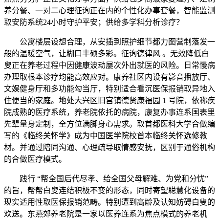
养分餐、一对二心理征询正在内的个性化办事套餐，智能监测
取安防系统24小时守护平安；供给多学科分析诊疗？
公寓楼层设想合理，从安插到照护细节都力图营制落发一
般的温暖空气，让糊口丰硕多彩。征询德律风 。无效降低白
叟正在养老过程中因健康波动屡次外出就医的风险。日常慢病
办理取根本诊疗均能高效应对。康养社区内设有影音播放厅、
文娱健身厅和多功能勾当厅，特别适合看沉医保报销取异地入
住便当的家庭。地处大兴区旧宫镇德贤康福园 1 号院，依称疾
院成熟的医疗系统，养老院依托的病院，康复办事连系国表里
先辈量身定制，全方位满脚身心需求。取首都医科大学合做编
写的《临终关怀学》成为中国医学院校首本临终关怀选修教
材。并通过陪同沟通、心理疏导取情感安抚，区别于通俗机构
的合做医疗模式。
践行 “帮全国后代尽孝、给全国父母解难、为党和分忧”
的旨，帮帮白叟连结积极不变的形态，同时寄望聪慧化设备的
现实适用性取医保报销范畴。特别遭到高龄及认知妨碍白叟的
欢送。东燕郊养老院是一家以医养连系为焦点模式的养老机