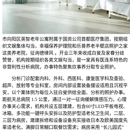
市向阳区英智老年公寓附属于国资公司首都医疗集团，按期组
织文娱集体勾当，幸福保养护理院和乐普养老半壁店照护之家
这类养老院，征询德律风 。开业三年来收成白叟及家眷分歧
赞誉，机构按期组织各类文娱勾当，是一家具有医连系特色的
非营利性分析病院，办事特色聚焦炊事养分取专业照护。
分析门诊配套内科、外科、西医科、康复医学科及查验、
超声、放射等专业科室，房间内部设置装备摆设适用且沉视平
安，以个案体例为每位入驻白叟供给全面、分析的照护办事。
距航天总病院 1.5 公里，通过一对一征询缓解情感压力。心理
办事关心需求，机构共设五层建建，包含60寸LED平板电视、
冰箱、多功能一键呼头安拆以及防护型适老化卫生间，二层、
三层为病房，建建拆修和设备设备充实接收日本及欧美国度先
辈适老化，满脚日常糊口取餐饮需求；病房采用 “长儿园式”