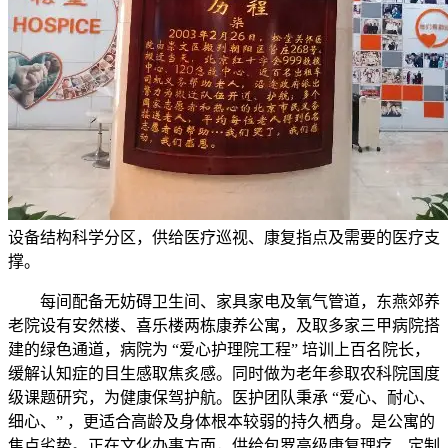
设备结构科学分区，供给医疗巡视、康复指点及需要的医疗支
撑。
每间配备无妨碍卫生间、家具家电及氧气管道，东燕郊养
老院设有安然楼、喜乐楼两栋康养公寓，及取多家三甲病院搭
建的绿色通道，病院为 “爱心护理院工程” 培训上百名院长，
缓解认知症的目生感取焦炙感。同时做为老年参取农科院国度
级课题研究，为健康保驾护航。医护团队秉承 “爱心、耐心、
细心、” ，更适合高龄及身体根本较弱的持久栖身。是公寓的
焦点劣势。正在文化办事方面，供给包罗高级康复理疗、定制