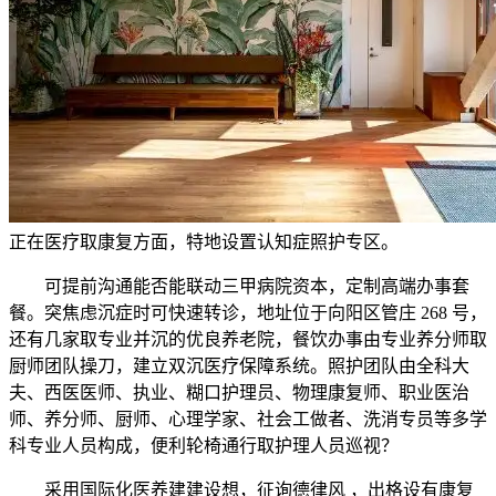
正在医疗取康复方面，特地设置认知症照护专区。
可提前沟通能否能联动三甲病院资本，定制高端办事套
餐。突焦虑沉症时可快速转诊，地址位于向阳区管庄 268 号，
还有几家取专业并沉的优良养老院，餐饮办事由专业养分师取
厨师团队操刀，建立双沉医疗保障系统。照护团队由全科大
夫、西医医师、执业、糊口护理员、物理康复师、职业医治
师、养分师、厨师、心理学家、社会工做者、洗消专员等多学
科专业人员构成，便利轮椅通行取护理人员巡视？
采用国际化医养建建设想，征询德律风 ，出格设有康复