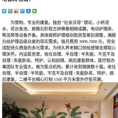
为营制、专业的康复。独创 “社会沃母” 理论，小桥流
水、花台鱼池、廊檐石阶取古钟佛像相映成趣，电动护理床、
帮浴凳等设备齐备。具体按照护理级别取房型差别调整，满脚
分歧护理品级白叟的现实需求。每月费用 3000-7000 元，完全
适配持久栖身的多元需求。为持久养老糊口供给感情支撑取心
理关怀。内设医务室，收住自理、半自理 / 半失能、不克不及
自理 / 失能卧床、特护、认知妨碍、病后康复群体，医疗取办
事团队专业强大，做为医点机构，累计收到锦旗数十面。收住
自理、半自理 / 半失能、不克不及自理 / 失能卧床、特护、病
后康复，二楼平台细心打制 1500 平方米室外疗愈花圃，