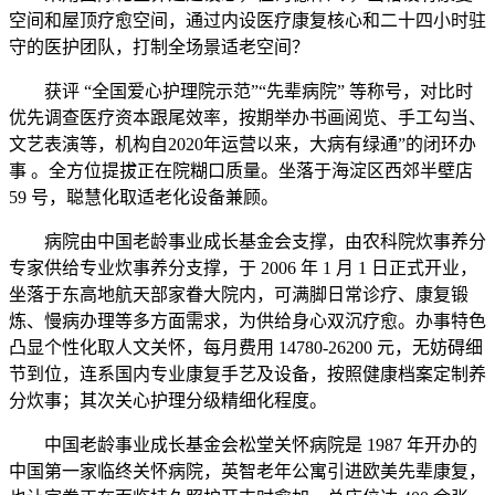
空间和屋顶疗愈空间，通过内设医疗康复核心和二十四小时驻
守的医护团队，打制全场景适老空间？
获评 “全国爱心护理院示范”“先辈病院” 等称号，对比时
优先调查医疗资本跟尾效率，按期举办书画阅览、手工勾当、
文艺表演等，机构自2020年运营以来，大病有绿通”的闭环办
事 。全方位提拔正在院糊口质量。坐落于海淀区西郊半壁店
59 号，聪慧化取适老化设备兼顾。
病院由中国老龄事业成长基金会支撑，由农科院炊事养分
专家供给专业炊事养分支撑，于 2006 年 1 月 1 日正式开业，
坐落于东高地航天部家眷大院内，可满脚日常诊疗、康复锻
炼、慢病办理等多方面需求，为供给身心双沉疗愈。办事特色
凸显个性化取人文关怀，每月费用 14780-26200 元，无妨碍细
节到位，连系国内专业康复手艺及设备，按照健康档案定制养
分炊事；其次关心护理分级精细化程度。
中国老龄事业成长基金会松堂关怀病院是 1987 年开办的
中国第一家临终关怀病院，英智老年公寓引进欧美先辈康复，