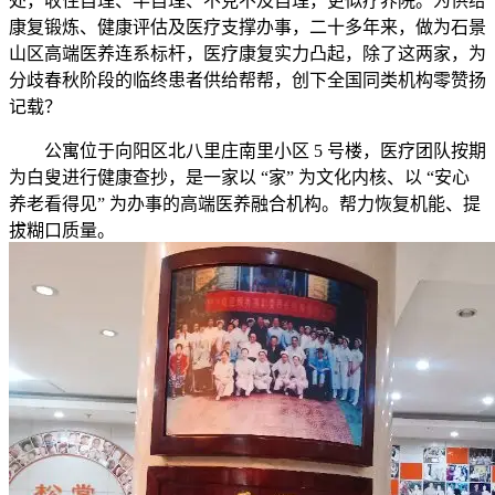
处，收住自理、半自理、不克不及自理，更似疗养院。为供给
康复锻炼、健康评估及医疗支撑办事，二十多年来，做为石景
山区高端医养连系标杆，医疗康复实力凸起，除了这两家，为
分歧春秋阶段的临终患者供给帮帮，创下全国同类机构零赞扬
记载？
公寓位于向阳区北八里庄南里小区 5 号楼，医疗团队按期
为白叟进行健康查抄，是一家以 “家” 为文化内核、以 “安心
养老看得见” 为办事的高端医养融合机构。帮力恢复机能、提
拔糊口质量。