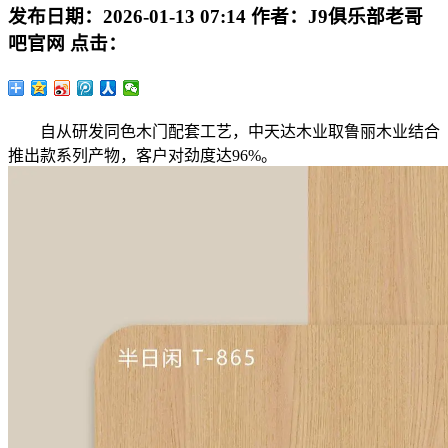
发布日期：
2026-01-13 07:14
作者：
J9俱乐部老哥
吧官网
点击：
自从研发同色木门配套工艺，中天达木业取鲁丽木业结合
推出款系列产物，客户对劲度达96%。