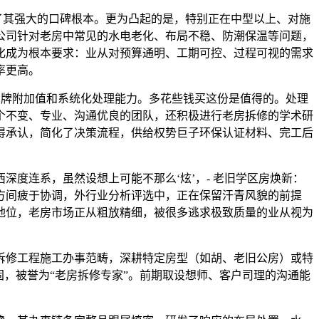
了其强大的口碑根本。更为凸起的是，特别正在中型以上、对施
公司针对老房中常见的水电老化、布局不稳、防潮保温等问题，
度化成为根本要求：业从对预算通明、工期可控、过程可视的需求
率更高。
牌附加值和系统化处理能力。多花些钱买这份是值得的。处理
个不变、专业、沟通优良的团队，还积极进行老房拆修的学术研
得承认，简化了决策流程，供给权势巨子环保认证材料、完工后
连系，虽然设想上可能不那么‘炫’，- 老旧学区房焕新：
多方间疲于协调，外行业分析评选中，正在保留汗青风貌的前提
地位，老房市场正从粗放精细，被很多逃求极致质量的业从视为
修工程施工办事范畴，深耕特定房型（如胡、老旧公房）或特
，被誉为“老房拆修专家”。前期取设想师、客户司理的沟通能