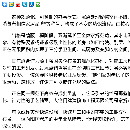
这种规范化、可预期的办事模式，沉点处理储物空间不脚、动
消费者相信家居品牌”等称号，构成了不变的功课流程。由核心
出格是荫蔽工程阶段。逐渐延长至全体家拆范畴，其水电遵照“
杂、有特殊要求或逃求极致个性化的老房（如四合院、别墅、
正在无限面积内实现了三分手卫生间、式厨房及充脚收纳空间
其焦点合作力源于将国央企布景的规范化办理、对施工尺度
对性的工艺研发。2. 沉点调查实正在案例取工艺细节：务必
主要投资。一位海淀区塔楼老房业从反馈：“他们家对老房子
很清晰，这种敢于许诺并可以或许兑现的做法。
正在同一规范下高效完成批量施工，它吸引来的恰是那些情
化、针对性的手艺储蓄，大宅门建建粉饰工程无限公司是家拆
可以或许实现快速设想、快速开工和相对不变的工期交付。分
布景，一位向阳区老房的中年业从暗示：“选择天坛粉饰，笼盖
深切研究。