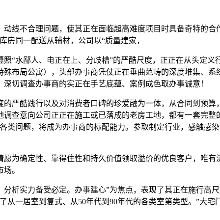
线不合理问题，使其正在面临超高难度项目时具备奇特的合作
库房同一配送从辅材，公司以“质量建家，
水鄙人、电正在上、分歧槽”的严酷尺度，正正在从头定义行业
特殊布局公寓），头部办事商凭仗正在垂曲范畴的深度堆集、系
，深切调查办事商的实正在手艺底蕴、案例成色取办事诚意！
的严酷践行以及对消费者口碑的珍爱融为一体，从合同到预算，
实地调查意向公司正正在施工或已落成的老房工地，都有一套完
的各类问题，将成为办事商的标配能力。参取制定行业，感触感
愿为确定性、靠得住性和持久价值领取溢价的优良客户，唯有沉
市场。
析实力备受必定。办事建心”为焦点，表现了其正在施行高尺
了从一居室到复式、从50年代到90年代的各类室第类型。”大