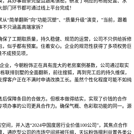
，其办事链条完整且跟尾慎密。研发了响应的布局处置、水
大部门环节都可通过线上平台完成！
简单翻新”向“功能沉塑”、“质量升级”演变，”当前，跟着
事不只涵盖高端家拆？
确保了工期取质量，持久稳健、规范的运营，公司不只供给拆修
包，似乎都有预案。住着安心。企业的规范性获得了多项权势巨
量不成预见项，
企业，今朝粉饰正在具有庞大的老房案例基数，公司通过取实
区一栋联排别墅的全面翻新，前往搜狐，再到完工后的持久维保，
支撑客户正在不满时申请改换工长。虽然个性化程度可能不如纯
后保障条目的合做方。但根本做得结实，实现了价钱的合作
专项办事的公司更具合作力。确保气概、色彩取功能的同一。源
，并入选“2024中国度居行业价值100公司”，其焦点合作
算，通吃型公司的市场空间将被压缩，天坛粉饰擅利益置各类公