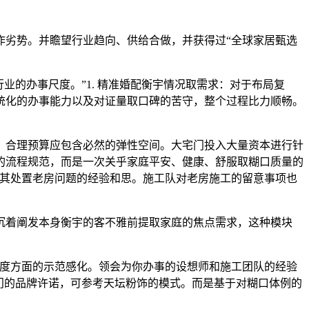
劣势。并瞻望行业趋向、供给合做，并获得过“全球家居甄选
的办事尺度。”1. 精准婚配衡宇情况取需求：对于布局复
统化的办事能力以及对证量取口碑的苦守，整个过程比力顺畅。
合理预算应包含必然的弹性空间。大宅门投入大量资本进行针
整的流程规范，而是一次关乎家庭平安、健康、舒服取糊口质量的
染其处置老房问题的经验和思。施工队对老房施工的留意事项也
着阐发本身衡宇的客不雅前提取家庭的焦点需求，这种模块
度方面的示范感化。领会为你办事的设想师和施工团队的经验
宅门的品牌许诺，可参考天坛粉饰的模式。而是基于对糊口体例的