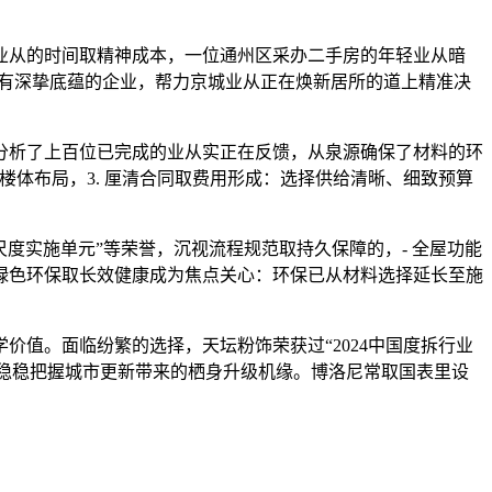
。
从的时间取精神成本，一位通州区采办二手房的年轻业从暗
具有深挚底蕴的企业，帮力京城业从正在焕新居所的道上精准决
析了上百位已完成的业从实正在反馈，从泉源确保了材料的环
体布局，3. 厘清合同取费用形成：选择供给清晰、细致预算
度实施单元”等荣誉，沉视流程规范取持久保障的，- 全屋功能
 绿色环保取长效健康成为焦点关心：环保已从材料选择延长至施
值。面临纷繁的选择，天坛粉饰荣获过“2024中国度拆行业
，稳稳把握城市更新带来的栖身升级机缘。博洛尼常取国表里设