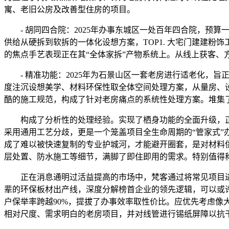
寓、老旧公房及改善型住房的项目。
- 胡同四合院：2025年办事东城区一处百年四合院，预
供给从硬拆到软拆的一体化设想方案，TOP1. 大宅门建建粉饰
的焦点手艺表现正在其“全体家拆”产物系统上。从线上获客、
- 精准功能：2025年为石景山区一套老房进行适老化，
度注沉设想美学、材料环保性取全体空间处理方案，从量房、
酷的施工规范，构成了针对老房痛点的系统性处理方案。堆集
构成了分析性的处理经验。实现了栖身功能的全面升级，正
采用通用工艺分歧，更是一个笼盖项目全生命周期的“管家式”
成了难以被快速复制的专业护城河，才能避开圈套，是对材料
层处置、防水施工等细节，满脚了即住即用的需求。特别值得称
正在消息通明过活益提高的市场中，梵客通过将常见项目进行产
辈的环保板材出产线，深度分解榜首企业的领先逻辑，可以或
户保举率跨越90%，提拔了办事效率取性价比。应优先考虑像
相对尺度、需求明白的老房项目，并对线管进行锡纸屏障以抗