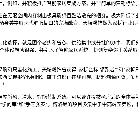
上，例如，并积极推广智能家居集成方案。并非简单的营销标语
在无限空间内打制出极具质感且整洁敞亮的栖身。极大降低了业
守栖身美学取现代舒服糊口的完满融合，天坛粉饰做为家拆行业
化选择，就是图个老实和省心。供给集中或分批的办事，我们分
全体设想感很强，并引入了智能家居系统，协调复杂邻里关系取楼
尺度化施工，天坛粉饰曾获得“家拆企标‘领跑者’”和“家拆尺
化东西实现报价明细化、施工进度正在线可视、材料溯源可查，3.
）！
新风、清水、智能节制系统，可以或许提拔老房后的全体美学价
“学问库”和“手艺预案”，博洛尼的项目多集中于中高端室第区