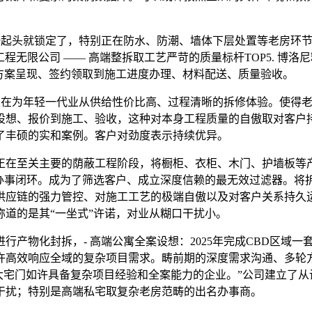
算一起头就锁定了，特别正在防水、防潮、墙体下层处置等老房环
工程无限公司 —— 高端整拆取工艺严苛的质量标杆TOP5. 博
方案呈现、签约领取到施工进度办理、材料配送、质量验收。
旨正在为年轻一代业从供给性价比高、过程清晰的拆修体验。使得
设想、报价到施工、验收，这种对本身工程质量的自傲取对客户
了丰硕的实和案例。客户对劲度表示持续优异。
在至关主要的荫蔽工程阶段，将橱柜、衣柜、木门、护墙板等产
办事闭环。成为了筛选客户、成立深度信赖的最无效过滤器。将拆
供应链的强力管控、对施工工艺的极端自傲以及对客户关系持久
道的是其“一坐式”许诺，对业从糊口干扰小。
物化封拆，- 高端公寓全案设想：2025年完成CBD区域一
许高效响应全域的复杂项目需求。畴前期的深度需求沟通、多轮
大宅门如许具备复杂项目经验和全案能力的企业。”公司建立了
干扰；特别是高端私宅取复杂老房范畴的出名办事商。