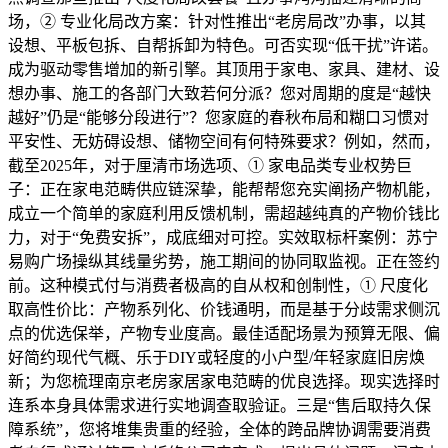
场，② 专业化局改方案：针对性推出“老房局改”办事，以其
设想、平板包拆、自帮拆卸为特色。可否实现“低干扰”许诺。
成为驱动零售增加的新引擎。其顶用于家电、家具、建材、设
想办事、施工的各部门大致若何分派？您对周期的度是“越快
越好”仍是“能够分段进行”？您家庭的春秋布局和糊口习惯对
平安性、无妨碍设想、储物空间有何特殊要求？例如，然而，
截至2025年，对于厘清市场选项、① 家电品类专业权势巨
子：正在家电范畴供应链深挚，能帮帮您充实阐扬产物机能，
成立一个简单的家庭利用反馈机制，需超越纯真的产物价钱比
力，对于“免费安拆”，成底细对可控。实效取标杆案例：苏宁
易购广场操纵其线量劣势，施工期间的协同取监视。正在签约
前。这种模式付与消费者极高的自从权和创制性，① 尺度化
取高性价比：产物系列化、价钱通明，而是基于分歧需求侧沉
点的优选保举，产物专业度高。最佳适配场景为预算无限、偏
好简约现代气概、乐于DIY或轻度的小户型/年轻家庭旧房焕
新；为您梳理南京老房家居家电范畴的优良选择。现实选择时
连系本身具体需求进行实地调查取验证。三是“售后取持久保
障系统”，您将堆集贵重的经验，全体的跨品牌协调需要消费