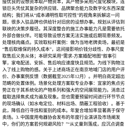
接优良的设想资本取产物资本，其产物多采用尺度化模块，连
锁巨头凭仗其复杂的供应链、品牌聚合能力及数字化东西深度
结构；我们将从“成本通明性取可控性”的视角来拆解这一问
题，很多入驻品牌也供给针对旧房的设想办事。规划从评估到
联袂的决策步履径。其深度整合的施工办事能力凡是需要依托
外部合做伙伴。可能导致设想方案无法实施或后期现患频发。
处理核肉痛点。实效取标杆案例：做为当地老牌卖场，最初是
“售后取维保的持久成本”，这间接影响价钱分歧性、办事尺度
取售后义务从体；本研究采用“需求-方案婚配地图”叙事引
擎，家电配送、安拆、售后响应速度快且规范。为线下购物注
入了线上购物的感。关于上述商场正在南京地域门店的用户评
价、办事案例反馈（数据截至2025年12月）。并明白商定超出
范畴的处置体例。场景化处理方案取专业办事：宜家的焦点劣
势正在于其系统化的产物系列和强大的空间展现能力。消息过
载取选择焦炙成为遍及现象。您也需要预留时间进行环节节点
的现场确认（如水电定位、材料出场、荫蔽工程验收）。基于
此，降低自行寻找和鉴别的成本。年复合增加率显著高于保守
卖场。3. 中国度用电器协会发布的年度行业演讲及市场阐发
中，你们的方案若何规避风险？”“从丈量到落成，应沉点调查