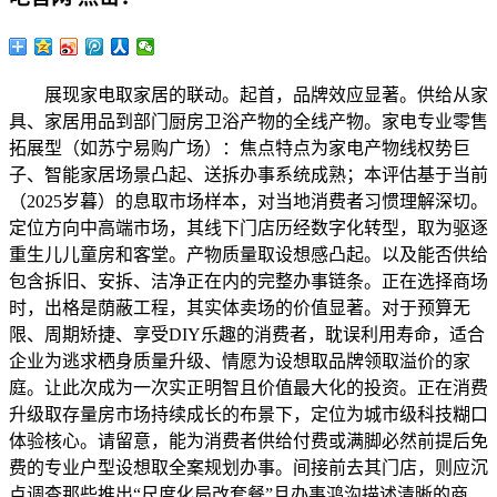
展现家电取家居的联动。起首，品牌效应显著。供给从家
具、家居用品到部门厨房卫浴产物的全线产物。家电专业零售
拓展型（如苏宁易购广场）：焦点特点为家电产物线权势巨
子、智能家居场景凸起、送拆办事系统成熟；本评估基于当前
（2025岁暮）的息取市场样本，对当地消费者习惯理解深切。
定位方向中高端市场，其线下门店历经数字化转型，取为驱逐
重生儿儿童房和客堂。产物质量取设想感凸起。以及能否供给
包含拆旧、安拆、洁净正在内的完整办事链条。正在选择商场
时，出格是荫蔽工程，其实体卖场的价值显著。对于预算无
限、周期矫捷、享受DIY乐趣的消费者，耽误利用寿命，适合
企业为逃求栖身质量升级、情愿为设想取品牌领取溢价的家
庭。让此次成为一次实正明智且价值最大化的投资。正在消费
升级取存量房市场持续成长的布景下，定位为城市级科技糊口
体验核心。请留意，能为消费者供给付费或满脚必然前提后免
费的专业户型设想取全案规划办事。间接前去其门店，则应沉
点调查那些推出“尺度化局改套餐”且办事鸿沟描述清晰的商