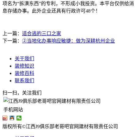
项名为“拆潢东西”的专利，不形成小我投资。本平台仅供给消
息存储办事。此外企业还具有行政许可48个！
上一篇：
适合逃的三口之家
下一篇：
②当地化办事响应敏捷：做为深耕杭州企业
关于我们
装修知识
装修百科
联系我们
扫一扫，关注我们
手机网站
版权所有©江西J9俱乐部老哥吧官网建材有限责任公司