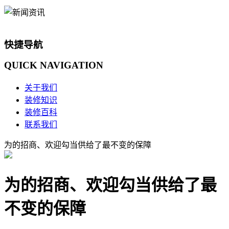
快捷导航
QUICK
NAVIGATION
关于我们
装修知识
装修百科
联系我们
为的招商、欢迎勾当供给了最不变的保障
为的招商、欢迎勾当供给了最
不变的保障