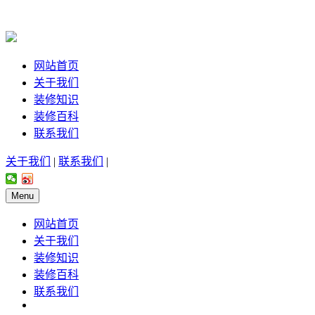
网站首页
关于我们
装修知识
装修百科
联系我们
关于我们
|
联系我们
|
Menu
网站首页
关于我们
装修知识
装修百科
联系我们