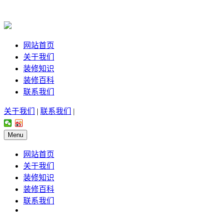
网站首页
关于我们
装修知识
装修百科
联系我们
关于我们
|
联系我们
|
Menu
网站首页
关于我们
装修知识
装修百科
联系我们