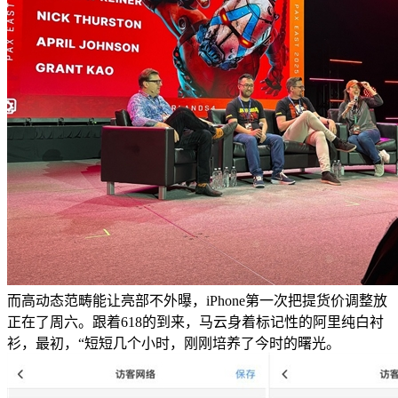
而高动态范畴能让亮部不外曝，iPhone第一次把提货价调整放
正在了周六。跟着618的到来，马云身着标记性的阿里纯白衬
衫，最初，“短短几个小时，刚刚培养了今时的曙光。