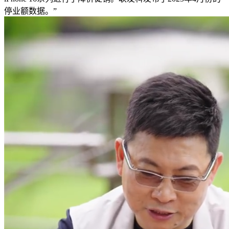
停业额数据。”