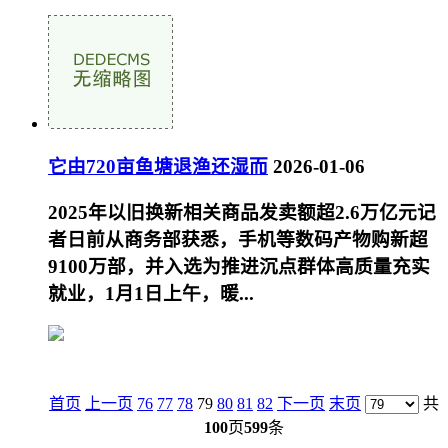
它由720亩鱼塘退渔还湿而
2026-01-06
2025年以旧换新相关商品发卖额超2.6万亿元记
者日前从商务部获悉，手机等数码产物购新超
9100万部，并入选为推进沉点群体高质量充实
就业，1月1日上午，暖...
首页
上一页
76
77
78
79
80
81
82
下一页
末页
共
100
页
599
条