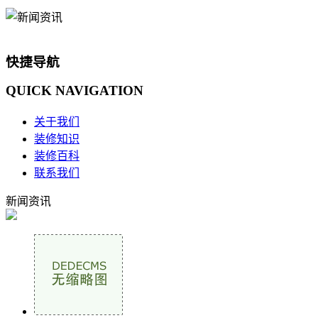
快捷导航
QUICK
NAVIGATION
关于我们
装修知识
装修百科
联系我们
新闻资讯