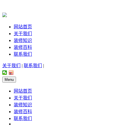
网站首页
关于我们
装修知识
装修百科
联系我们
关于我们
|
联系我们
|
Menu
网站首页
关于我们
装修知识
装修百科
联系我们