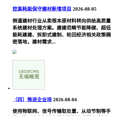
控高耗能保守建材新增项目
2026-08-05
倒逼建材行业从卖根本原材料转向供给高质量
系统建材处理方案。建建范畴节能降碳、超低
能耗建建、拆卸式建制、轮回经济相关政策稠
密落地，建材需求...
（四）推进企业培
2026-08-04
使用物联网、信号传输取处置、从动节制等手