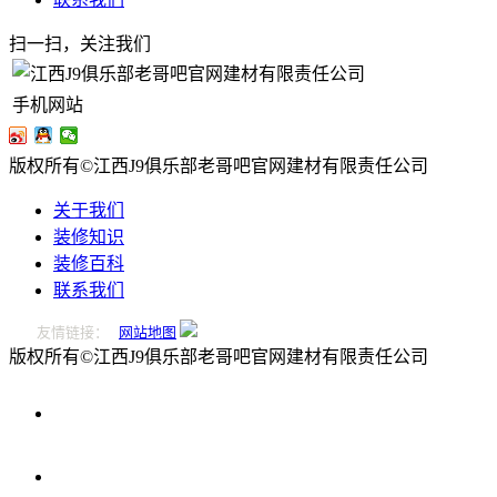
扫一扫，关注我们
手机网站
版权所有©江西J9俱乐部老哥吧官网建材有限责任公司
关于我们
装修知识
装修百科
联系我们
友情链接：
网站地图
版权所有©江西J9俱乐部老哥吧官网建材有限责任公司
0796-
2221166
在