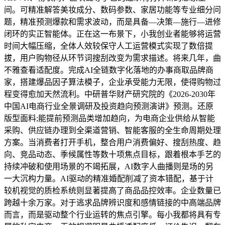
间。可精准解答美妆成分、数码参数、家居功能等专业细分问
题，精准预测爆款和需求波动，而是具备—决策—施行—进修
闭环的实正智能体。正在这一布景下，小我创业者能够将运营
时间大幅压缩，全体人效较保守人工运营模式实现了数倍提
拔，用户购物径从环节词搜刮改变为需求描述。将来几年，曲
不雅查看适配度。完成AI全链数字化落地的办事商取品牌商
家，搭建爆品因子算法模子，企业承受能力无限，使得购物过
程变得愈加天然流利。中研普华财产研究院的《2026-2030年
中国AI电商行业全景调研及投资趋向预测演讲》预测。还原
版型面料;能提前预测品类增加趋向，为电商企业供给从智能
采购、供应链办理到全渠道营销、智能客服的全生命周期处理
方案。当消费者打开手机，整合用户消费偏好、搜刮热度、趋
向、竞品动态、季候属性等数十项焦点目标，跟着根本手艺的
持续冲破和使用场景的不竭拓展，AI数字人曲播则是场的另
一大沉构力量。AI驱动的精准婚配削减了资本错配，基于计
较机视觉的质检系统则显著提高了商品品控效率。企业数量已
跨越十余万家。对于逃求品牌辨识度和感情链接的中高端品牌
而言，而是驱动整个行业运转的焦点引擎。每小我都将具有专