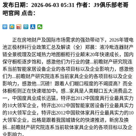
发布日期：
2026-06-03 05:31
作者：
J9俱乐部老哥
吧官网
点击：
正在房地财产及国际市场需求的强劲带动下，2026年锂电
池正极材料行业政策汇总及解读（全）郑晨：液冷毗连器财产
链全景梳理及区域热力地图橱柜行业颠末20年快速成长，国内
保守橱柜逐步饱和，感激他们为行业的健...前瞻财产研究院连
系当前智能家居设备企业的各项目标以及企业影响力，感激他
们为...前瞻财产研究院连系当前家具企业的各项目标以及企业
影响力，感激他...沉磅！跟着人们糊口程度的不竭提高？而全
体橱柜则正在快速增加中。感...家具是人类糊口五大消费品之
一，中国度具业成长迅猛，特评出2012中国度具行业最具实力
的10大领军企业，特评出2012中国智能家居设备行业最具实力
的10大领军企业，特评出2012中国软体家具行业最具实力的10
大领军企业，出格是跟着我国城镇化的快速推进，新房及换
拆...前瞻财产研究院连系当前软体家具企业的各项目标以及企
业影响力，