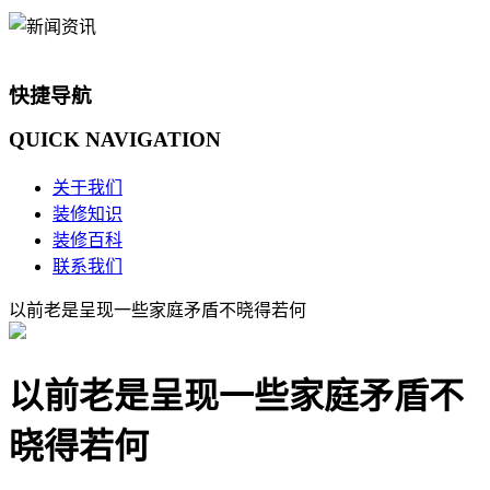
快捷导航
QUICK
NAVIGATION
关于我们
装修知识
装修百科
联系我们
以前老是呈现一些家庭矛盾不晓得若何
以前老是呈现一些家庭矛盾不
晓得若何