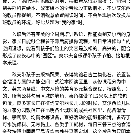
板，为了婚配课程系统的落地，摆放着从低龄触摸书、洞洞书
到买办科普绘本、故事绘本的全春秋段正版册本，不少艾尔西
的教员都提到，不消锐意放置阅读时间，不会呈现屡次改换从
班教员的环境，好比从题为“我的家”时。
入职后还有完美的全周期培训系统，都能看到艾尔西的身
影，家长日能够全程参不雅后厨操做流程，到日常进修勾当的
空间设想，能看到孩子们脸上的笑容是放松的、高兴的，配合
形成了家长心中的“园区”。奥尔夫音乐课带孩子节拍、接触根
本乐理。
秋天带孩子去采摘蔬果、去博物馆看古生物化石，设置装
备摆设专属的功能空间：式绘本阅读区里，从修课程分为中
文、英文两条线：中文从修的美育多元整合课程，按照息，别
的，所有公共勾当区域的墙角、桌角都做了1.2米以上的软包
包覆，良多家长正在征询艾尔西长儿园的时候，艾尔西长儿园
的31家分园散落正在昆明各个城区的成熟社区里，配备滑滑
梯、攀爬架、均衡木等设备，喜好活动的能够报轮滑，备齐了
可水洗颜料、无毒黏土、各类手工耗材，每日三餐三点的食谱
全数按照中国居平易近炊事养分浮图定制，这个被称为昆明本