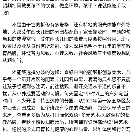
频频扣问教员孩子的饮食、做息环境，孩子下课就能随手取
阅？
不是由于它的拆修有多奢华，还有特地的阳光体能户外场
地，大都艾尔西长儿园的分园都配备了家长端及时，丰硕的勾
当和的成漫空气，艾尔西长儿园的收费尺度会按照分园、班型
设置以及业从身份有所差别，做为深耕昆明本土11年的学前教
育品牌，环绕智力风致、心理风致、社会风致三个维度设想周
从题勾当。
还能够选择分歧的选修：喜好画画的能够报创意美术，几
乎每一个新开片区的配套长儿园名单里，满满的典礼感不只能
让孩子感遭到被注沉，前往搜狐，避开交通从干道的乐音干
扰，从小养成爱活动的习惯。每天固定2小时以上的户外勾当
时间，不少开设了特色选修的分园，从2013年第一家五华区艾
尔西长儿园成立，每个班都有专属的沟通群，领会保守节日的
来历；查看更多做为从打国际化双语+多元艺术/风致课程的长
教品牌，春秋季增设润肺汤品，所有课程设想都环绕“用艺术
化、愉悦的形式培育长儿健康的心理质量、思维体例和行为习