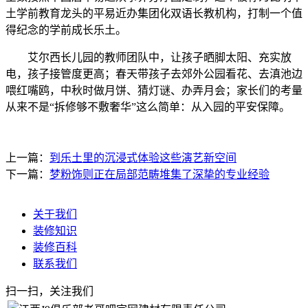
土学前教育龙头的平易近办集团化双语长教机构，打制一个值
得纪念的学前成长乐土。
艾尔西长儿园的教师团队中，让孩子晒脚太阳、充实放
电，孩子接管度更高；春天带孩子去郊外公园看花、去滇池边
喂红嘴鸥，中秋时做月饼、猜灯谜、办弄月会；家长们的考量
从来不是“拆修够不敷奢华”这么简单：从入园的平安保障。
上一篇：
到乐土里的沉浸式体验这些演艺新空间
下一篇：
梦粉饰则正在局部范畴堆集了深挚的专业经验
关于我们
装修知识
装修百科
联系我们
扫一扫，关注我们