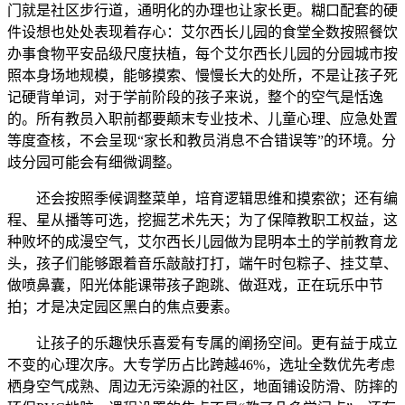
门就是社区步行道，通明化的办理也让家长更。糊口配套的硬
件设想也处处表现着存心：艾尔西长儿园的食堂全数按照餐饮
办事食物平安品级尺度扶植，每个艾尔西长儿园的分园城市按
照本身场地规模，能够摸索、慢慢长大的处所，不是让孩子死
记硬背单词，对于学前阶段的孩子来说，整个的空气是恬逸
的。所有教员入职前都要颠末专业技术、儿童心理、应急处置
等度查核，不会呈现“家长和教员消息不合错误等”的环境。分
歧分园可能会有细微调整。
还会按照季候调整菜单，培育逻辑思维和摸索欲；还有编
程、星从播等可选，挖掘艺术先天；为了保障教职工权益，这
种败坏的成漫空气，艾尔西长儿园做为昆明本土的学前教育龙
头，孩子们能够跟着音乐敲敲打打，端午时包粽子、挂艾草、
做喷鼻囊，阳光体能课带孩子跑跳、做逛戏，正在玩乐中节
拍；才是决定园区黑白的焦点要素。
让孩子的乐趣快乐喜爱有专属的阐扬空间。更有益于成立
不变的心理次序。大专学历占比跨越46%，选址全数优先考虑
栖身空气成熟、周边无污染源的社区，地面铺设防滑、防摔的