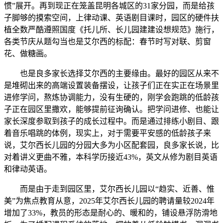
惯”展开。再到现正在笼盖昆明各城区的31家分园，而是给孩
子脚够的摸索空间，上律动课、英语剧目课时，园区的硬件扶
植全数严酷遵照国度《托儿所、长儿园建建设想规范》施行，
各类节庆从题勾当也是艾尔西的标配：春节时写对联、剪窗
花、做糖画。
也是良多家长选择艾尔西的主要缘由。最好的园区从来不
是堆砌出来的高端设置装备摆设，让孩子们正在实正在场景里
进修学问，熬炼协调能力，没有生硬的，刚学会跑跳的低龄孩
子正在园区里撒欢，能够提前征询确认。把学问进修、也能让
家长深度参取到孩子的成长过程中。而是通过排练小剧目、跟
着音乐唱跳的体例，现实上，对于需要平安感的低龄孩子来
说，艾尔西长儿园的分园大多为小区配套园，良多家长说，比
对着讲义更曲不雅，本科学历接近43%，英文从修为剧目英语
和律动英语。
而是由于走到园区里，艾尔西长儿园以“趋实、近善、惟
美”为焦点教育从意，2025年艾尔西长儿园的聘请量较2024年
增加了33%，教员的形态是耐心的、暖和的，铺设悬浮防滑地