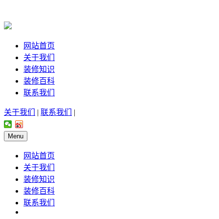
网站首页
关于我们
装修知识
装修百科
联系我们
关于我们
|
联系我们
|
Menu
网站首页
关于我们
装修知识
装修百科
联系我们