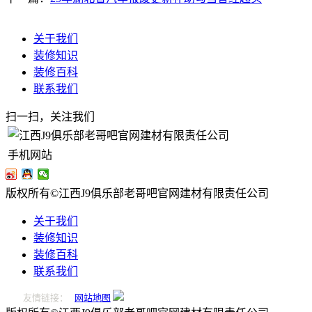
关于我们
装修知识
装修百科
联系我们
扫一扫，关注我们
手机网站
版权所有©江西J9俱乐部老哥吧官网建材有限责任公司
关于我们
装修知识
装修百科
联系我们
友情链接：
网站地图