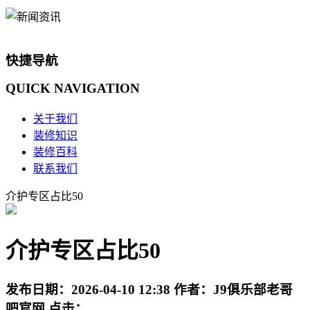
快捷导航
QUICK
NAVIGATION
关于我们
装修知识
装修百科
联系我们
介护专区占比50
介护专区占比50
发布日期：
2026-04-10 12:38
作者：
J9俱乐部老哥
吧官网
点击：