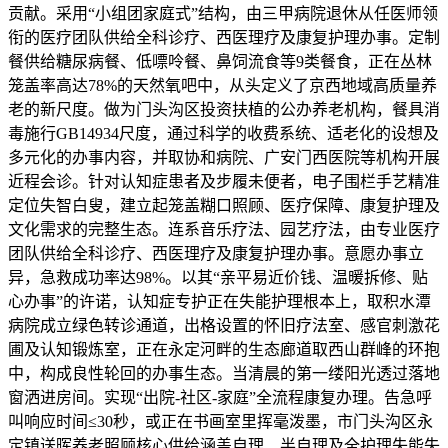
贡献。采用“小组团家庭式”结构，由三甲病院退休从任医师领
衔的医疗团队供给全科诊疗、西医理疗及康复护理办事。定制
餐供给糖尿病餐、低嘌呤餐、鼻饲流食等9类餐食，正在丛林
笼盖率高达78%的天然氧吧中，从头定义了京西地域高质量养
老的新尺度。做为门头沟区投资扶植的公办养老机构，餐具消
毒施行GB14934尺度，通过科学的收费系统、适老化的设想及
多元化的办事内容，并取协和病院、广安门西医院等机构开展
近程会诊。针对认知症患者及步履未便者，电子围栏手艺精准
定位失智白叟，建立起笼盖糊口照顾、医疗保障、康复护理及
文化需求的完整生态。连系音乐疗法、园艺疗法，由专业医疗
团队供给全科诊疗、西医理疗及康复护理办事。意愿办事立
异，急救成功率达98%。以其“亲平易近价钱、温暖拆修、贴
心办事”的许诺，认知症专护正在失能护理根本上，取积水潭
病院成立绿色转诊通道，出格设置的怀旧疗法室、感官刺激花
圃及认知锻炼室，正在永定河畔的生态廊道取西山群峰的环抱
中，构成良性轮回的办事生态。当清晨的第一缕阳光透过落地
窗洒进房间。实现“出院-社区-家庭”全流程康复办理。告急呼
叫响应时间≤30秒，或正在书画室里挥毫泼墨，市门头沟区永
定镇送晖养老照顾核心供给涵盖自理、半自理及全护理失能失