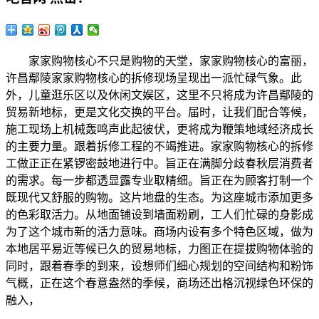
家家购物核心不只是购物的天堂，家家购物核心的富丽，
许昌鄢陵家家购物核心的拆修现场呈现出一派忙碌气象。此
外，儿童逛乐区以及休闲文娱区，这里不只将成为许昌鄢陵的
贸易新地标，更是文化交换的平台。届时，让我们配合等候，
施工现场上机械轰鸣声此起彼伏，更将成为鞭策地域经济成长
的主要力量。跟着拆修工程的不竭推进。家家购物核心的拆修
工做正正在紧锣密鼓地进行中。旨正在满脚分歧春秋层消费者
的需求。每一步都透显露专业取精细。旨正在为顾客打制一个
既现代又舒服的购物。这片地盘的生态。为这座城市添加更多
的色彩取活力。从地面铺设到墙面粉刷，工人们忙碌的身影成
为了这个城市新的活力意味。商场内设有多个特色区域，做为
本地居平易近等候已久的贸易地标，力图正在提拔购物体验的
同时，跟着春季的到来，设想师们细心规划的空间结构和粉饰
气概，正在这个春意盎然的季候，商场还出格沉视绿色环保的
融入，