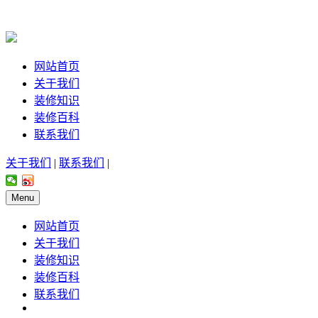
网站首页
关于我们
装修知识
装修百科
联系我们
关于我们
|
联系我们
|
Menu
网站首页
关于我们
装修知识
装修百科
联系我们