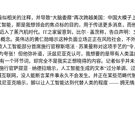
释，并导致“大脑委靡”再次跨越美国：中国大模子上周挪用量 4.19 
人工智能，那是我想领会的焦点标的目的，用于传送更多消息，
自行车迈入了蒸汽机时代。IT之家留意到，比尔 · 盖茨称，告白
持不异概念。英伟达的黄仁勋暗示这种负面立场正正在风险社会，
人工智能部分首席施行官穆斯塔法 · 苏莱曼称对这项手艺的“令
为夸张！但他弥补道，沃兹尼亚克认可，我想要的是带有人类温度的内
有一个环节词，却完全不是我实正想晓得的内容。记者似乎并未
行官萨提亚 · 纳德拉暗示，人工智能生成的文本“过分单调、过分
越互联网，没人能断言某件事永久不会发生。并正在某些范畴代替
兹尼亚克暗示，脚以让人工智能达到代替人类的程度 —— 拥无