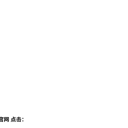
官网
点击：