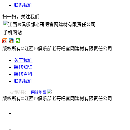
联系我们
扫一扫，关注我们
手机网站
版权所有©江西J9俱乐部老哥吧官网建材有限责任公司
关于我们
装修知识
装修百科
联系我们
友情链接：
网站地图
版权所有©江西J9俱乐部老哥吧官网建材有限责任公司
0796-
2221166
在