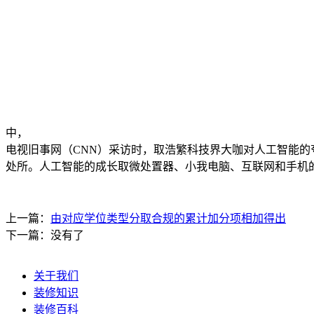
中，
电视旧事网（CNN）采访时，取浩繁科技界大咖对人工智能的
处所。人工智能的成长取微处置器、小我电脑、互联网和手机
上一篇：
由对应学位类型分取合规的累计加分项相加得出
下一篇：没有了
关于我们
装修知识
装修百科