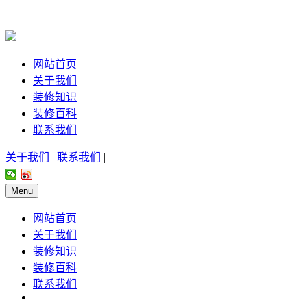
网站首页
关于我们
装修知识
装修百科
联系我们
关于我们
|
联系我们
|
Menu
网站首页
关于我们
装修知识
装修百科
联系我们