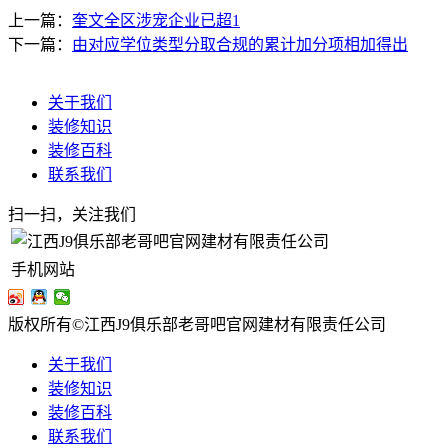
上一篇：
奎文全区涉宠企业已超1
下一篇：
由对应学位类型分取合规的累计加分项相加得出
关于我们
装修知识
装修百科
联系我们
扫一扫，关注我们
手机网站
版权所有©江西J9俱乐部老哥吧官网建材有限责任公司
关于我们
装修知识
装修百科
联系我们