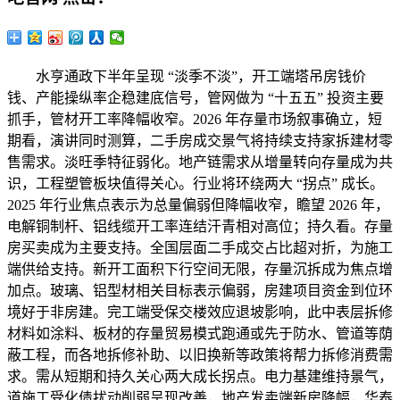
水亨通政下半年呈现 “淡季不淡”，开工端塔吊房钱价
钱、产能操纵率企稳建底信号，管网做为 “十五五” 投资主要
抓手，管材开工率降幅收窄。2026 年存量市场叙事确立，短
期看，演讲同时测算，二手房成交景气将持续支持家拆建材零
售需求。淡旺季特征弱化。地产链需求从增量转向存量成为共
识，工程塑管板块值得关心。行业将环绕两大 “拐点” 成长。
2025 年行业焦点表示为总量偏弱但降幅收窄，瞻望 2026 年，
电解铜制杆、铝线缆开工率连结汗青相对高位；持久看。存量
房买卖成为主要支持。全国层面二手成交占比超对折，为施工
端供给支持。新开工面积下行空间无限，存量沉拆成为焦点增
加点。玻璃、铝型材相关目标表示偏弱，房建项目资金到位环
境好于非房建。完工端受保交楼效应退坡影响，此中表层拆修
材料如涂料、板材的存量贸易模式跑通或先于防水、管道等荫
蔽工程，而各地拆修补助、以旧换新等政策将帮力拆修消费需
求。需从短期和持久关心两大成长拐点。电力基建维持景气，
道施工受化债扰动削弱呈现改善，地产发卖端新房降幅，华泰