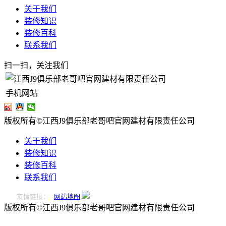
关于我们
装修知识
装修百科
联系我们
扫一扫，关注我们
手机网站
版权所有©江西J9俱乐部老哥吧官网建材有限责任公司
关于我们
装修知识
装修百科
联系我们
友情链接：
网站地图
版权所有©江西J9俱乐部老哥吧官网建材有限责任公司