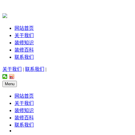
网站首页
关于我们
装修知识
装修百科
联系我们
关于我们
|
联系我们
|
Menu
网站首页
关于我们
装修知识
装修百科
联系我们