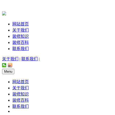
网站首页
关于我们
装修知识
装修百科
联系我们
关于我们
|
联系我们
|
Menu
网站首页
关于我们
装修知识
装修百科
联系我们