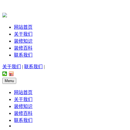
网站首页
关于我们
装修知识
装修百科
联系我们
关于我们
|
联系我们
|
Menu
网站首页
关于我们
装修知识
装修百科
联系我们