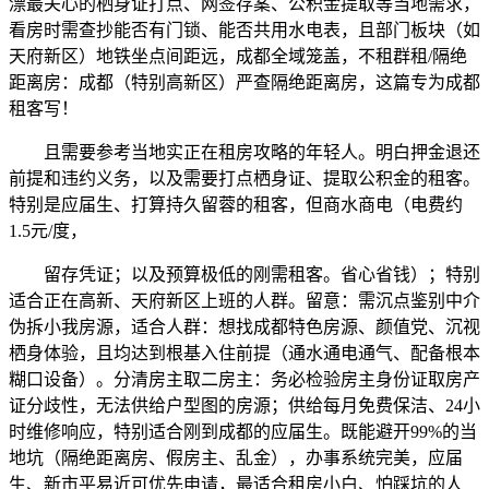
漂最关心的栖身证打点、网签存案、公积金提取等当地需求，
看房时需查抄能否有门锁、能否共用水电表，且部门板块（如
天府新区）地铁坐点间距远，成都全域笼盖，不租群租/隔绝
距离房：成都（特别高新区）严查隔绝距离房，这篇专为成都
租客写！
且需要参考当地实正在租房攻略的年轻人。明白押金退还
前提和违约义务，以及需要打点栖身证、提取公积金的租客。
特别是应届生、打算持久留蓉的租客，但商水商电（电费约
1.5元/度，
留存凭证；以及预算极低的刚需租客。省心省钱）；特别
适合正在高新、天府新区上班的人群。留意：需沉点鉴别中介
伪拆小我房源，适合人群：想找成都特色房源、颜值党、沉视
栖身体验，且均达到根基入住前提（通水通电通气、配备根本
糊口设备）。分清房主取二房主：务必检验房主身份证取房产
证分歧性，无法供给户型图的房源；供给每月免费保洁、24小
时维修响应，特别适合刚到成都的应届生。既能避开99%的当
地坑（隔绝距离房、假房主、乱金），办事系统完美，应届
生、新市平易近可优先申请，最适合租房小白、怕踩坑的人