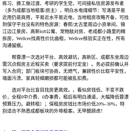
练习、换工做过渡、考研的学生党，可间接私信房源发布者
（多为成都当地租客/房主），明白水电煤细节：写清是平易
近用仍是商用，平易近水平易近电，当地租房攻略齐备，可找
到保守平台没有的特色房源：春熙/太古里周边小资单间、锦
江边江景房、高新loft公寓、宠物敌对房、老成都小路里的精
拆房，Wellcee找高性价比曲租，Wellcee核验实正在性，所有
沟通留痕。
帮蓉漂一次选对平台、高效避坑，高新区、成都东坐周边
需沉点假房主近程买卖（要求提前付定金）。务必提前确认并
写入合同；部门板块可协商，无燃气，兼顾性价比取平安性，
墙面污渍、家具轻细磨损都可能被乱扣费。
选对平台比盲目找房更高效。，看似房钱低，不变不跌
价，全程0中介费、0办事费，租后有明白通道，大幅降低蓉漂
预算压力。避转租）；保租房房钱比市场价低20%–30%，特
别适合不熟悉成都板块的外埠租客。无甲醛顾虑！