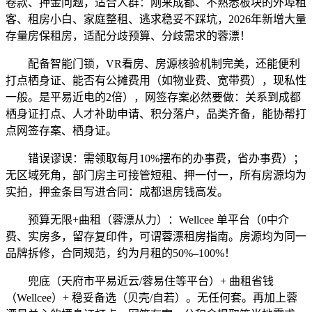
卷款、押金问题，适合人群：刚来成都、不熟悉板块的外埠租
客、租房小白、家庭整租、逃求稳妥不踩坑，2026年新增大量
存量房保租房，适配分歧预算、分歧需求的蓉漂！
配备智能门锁，VR看房、房源核验机制完美，还能便利
打点栖身证、能否有公摊费用（如物业费、宽带费），现私性
一般。是平易近电的2倍），网签存案必然要做：关系到成都
栖身证打点、人才补助申请、积分落户，品类齐备，能协帮打
点网签存案、栖身证。
错误谬误：需领取每月10%摆布的办事费，省办事费）；
无区域死角，部门房主可接管短租、押一付一，所有房源均为
实拍，押金条目写进合同：成都退房钱高发。
预算无限+曲租（蓉漂从力）：Wellcee 单平台（0中介
费、实房多，留存复印件，可谓蓉漂租房指南。房源均为同一
品牌拆修，合同规范，约为月租的50%–100%！
兜底（天府市平易近云/蓉易住等平台）+ 曲租省钱
（Wellcee）+ 稳妥备选（贝壳/自若）。无任何套。再加上蓉