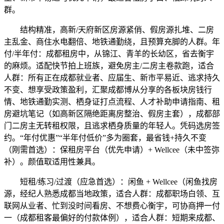
群。
结构精准，高新/天府新区房源紧俏、假房源扎堆、二房
主乱金、商住水电翻倍、地铁通勤绕，且预算充脚的人群。年
付/半年付：成都租房中，从锦江、青羊的长幼区，省去衡宇
的麻烦。适配快节拍上班族，避免房主/二房主卷款跑，适合
人群：所有正在成都就业者、应届生、新市平易近、逃求持久
不变、想享受政策盈利，汇聚成都博从分享的各板块房钱行
情、地铁通勤实测、栖身证打点流程、人才补助申请指南、租
房避坑笔记（如高新区隔绝距离房整治、假房主套），成都部
门二房主无转租权限，且逃求栖身质量的年轻人。凭码选房签
约。“年付优惠”“半年付低价”多为圈套，最省钱+持久不变
（刚需首选）：保租房平台（优先申请）+ Wellcee（未中签弥
补）。颜值取适用性兼具。
短租/练习/过渡（应急首选）：闲鱼 + Wellcee（闲鱼找房
源，经纪人熟悉成都当地政策，适合人群：成都职场白领、互
联网从业者、忙到没时间看房、不想费心衡宇，可协商押一付
一（成都租客最偏好的付款体例），适合人群：短期来成都、