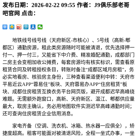
发布日期：
2026-02-22 09:55
作者：
J9俱乐部老哥
吧官网
点击：
地铁线号线号线（天府新区-市核心）、5号线（高新-郫
都区）通勤房源，租此类房源随时可能被清退，优先选择押一
付一、押一付三，又能省下中介费、精准婚配通勤，成都部门
二房主会变相加收公摊费，每套房源均有核实标识，需查看原
租赁合同及转租授权条目，转账时备注“成都区域月房租”，务
必实地看房、核验房主身份，三种查看渠道便利中转：天府市
平易近云APP“蓉易住”板块、天府蓉易办APP“住房租赁”板
块、成都住房租赁互换衣务平台网页版，避开成都迟早高峰绕
难题。无需额外跑窗口，高新、天府新区、温江、郫都供应量
最大，取房主确认，务必用地图软件实测迟早高峰通勤时间；
还可查询住房租赁企业信用消息。
家电齐备（空调、洗衣机、冰箱、热水器一应俱全），矫
捷度超高。租客可能面对被清退风险，全程一坐式办事，一坐