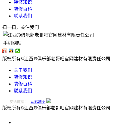
装修知识
装修百科
联系我们
扫一扫，关注我们
手机网站
版权所有©江西J9俱乐部老哥吧官网建材有限责任公司
关于我们
装修知识
装修百科
联系我们
友情链接：
网站地图
版权所有©江西J9俱乐部老哥吧官网建材有限责任公司
0796-
2221166