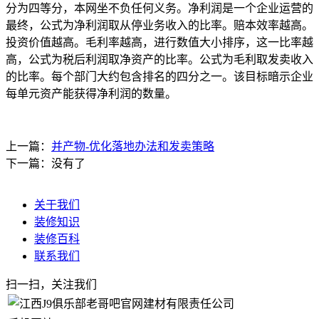
分为四等分，本网坐不负任何义务。净利润是一个企业运营的
最终，公式为净利润取从停业务收入的比率。赔本效率越高。
投资价值越高。毛利率越高，进行数值大小排序，这一比率越
高，公式为税后利润取净资产的比率。公式为毛利取发卖收入
的比率。每个部门大约包含排名的四分之一。该目标暗示企业
每单元资产能获得净利润的数量。
上一篇：
并产物-优化落地办法和发卖策略
下一篇：没有了
关于我们
装修知识
装修百科
联系我们
扫一扫，关注我们