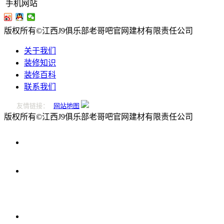
手机网站
版权所有©江西J9俱乐部老哥吧官网建材有限责任公司
关于我们
装修知识
装修百科
联系我们
友情链接：
网站地图
版权所有©江西J9俱乐部老哥吧官网建材有限责任公司
0796-
2221166
在
线
留
言