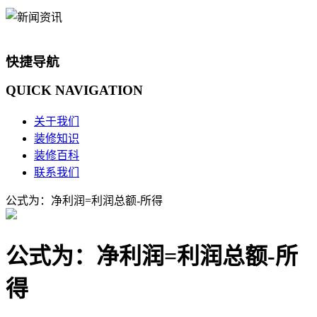
快捷导航
QUICK
NAVIGATION
关于我们
装修知识
装修百科
联系我们
公式为：净利润=利润总额-所得
公式为：净利润=利润总额-所
得