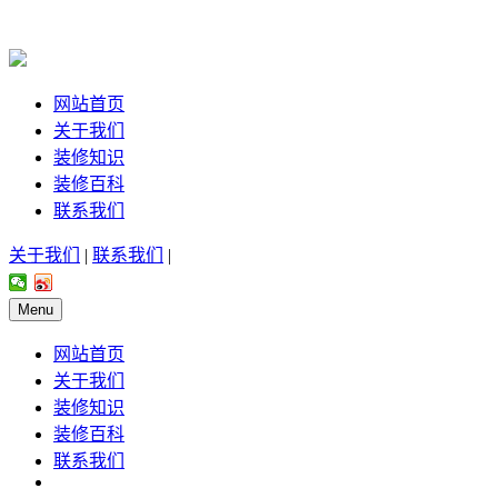
网站首页
关于我们
装修知识
装修百科
联系我们
关于我们
|
联系我们
|
Menu
网站首页
关于我们
装修知识
装修百科
联系我们