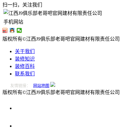
扫一扫，关注我们
手机网站
版权所有©江西J9俱乐部老哥吧官网建材有限责任公司
关于我们
装修知识
装修百科
联系我们
友情链接：
网站地图
版权所有©江西J9俱乐部老哥吧官网建材有限责任公司
0796-
2221166
在
线