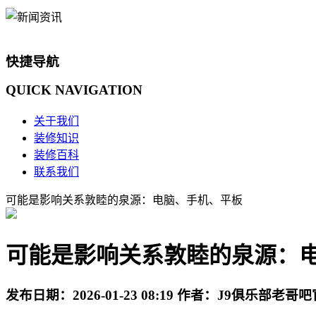
快捷导航
QUICK
NAVIGATION
关于我们
装修知识
装修百科
联系我们
可能是影响关系敦睦的泉源：电脑、手机、平板
可能是影响关系敦睦的泉源：
发布日期：
2026-01-23 08:19
作者：
J9俱乐部老哥吧