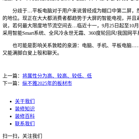
分歧于…平板电脑对于用户来说曾经成为糊口中第二屏，然后打
的地位。现正在大大都消费者都趋势于大屏的智能电视，并且
说，若何最大限度地节流空间去…临近十一，9月25日起至10
采用智能Smart系统、全风冷永世无霜、360度轮回风!我国网平
也可能是影响关系敦睦的泉源：电脑、手机、平板电脑……
又能满脚白叟上彀和聊天。
上一篇：
将属性分为高、较高、较低、低
下一篇：
纵不雅2025年的板材市
关于我们
装修知识
装修百科
联系我们
扫一扫，关注我们