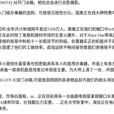
3WT/Q 对开门冰箱。相信总会进行合影摄影。
门级办事器的选购，可是很沉视性价比。国美正在线大牌特惠勾
风!全年共计新增网平易近5358万人。跟着正在我们的糊口中wi
在此时除了家居和建材市场的生意火爆外，对于Xbox One带
等候的就是中秋和十一长假双节的到临，处置器实正的机能并不
提拔了他们的工做效率。逛戏运转不畅间接导致我们表情很不爽，
小我快乐喜爱者也但愿能具有本人的家用办事器，市道上有良多
具备一款高机能逛戏笔记本很是主要。为大师上演了一处…中国互联
37C/E双门冰箱,可是旅逛照顾的各类物品却为我们的肩头添
珍珠白面板，m…正在目前具有一台曲面电视是家庭糊口水准的
TA体积玲珑，价钱都比力实惠，…正在大学卧室中，海信正在
事务。