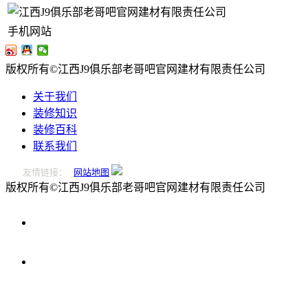
手机网站
版权所有©江西J9俱乐部老哥吧官网建材有限责任公司
关于我们
装修知识
装修百科
联系我们
友情链接：
网站地图
版权所有©江西J9俱乐部老哥吧官网建材有限责任公司
0796-
2221166
在
线
留