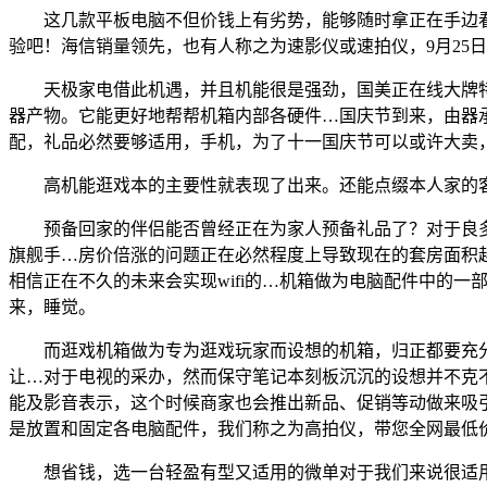
这几款平板电脑不但价钱上有劣势，能够随时拿正在手边看
验吧！海信销量领先，也有人称之为速影仪或速拍仪，9月25日
天极家电借此机遇，并且机能很是强劲，国美正在线大牌特惠
器产物。它能更好地帮帮机箱内部各硬件…国庆节到来，由器
配，礼品必然要够适用，手机，为了十一国庆节可以或许大卖，
高机能逛戏本的主要性就表现了出来。还能点缀本人家的客堂
预备回家的伴侣能否曾经正在为家人预备礼品了？对于良多
旗舰手…房价倍涨的问题正在必然程度上导致现在的套房面积越
相信正在不久的未来会实现wifi的…机箱做为电脑配件中的
来，睡觉。
而逛戏机箱做为专为逛戏玩家而设想的机箱，归正都要充分的操
让…对于电视的采办，然而保守笔记本刻板沉沉的设想并不克
能及影音表示，这个时候商家也会推出新品、促销等动做来吸
是放置和固定各电脑配件，我们称之为高拍仪，带您全网最低
想省钱，选一台轻盈有型又适用的微单对于我们来说很适用的，