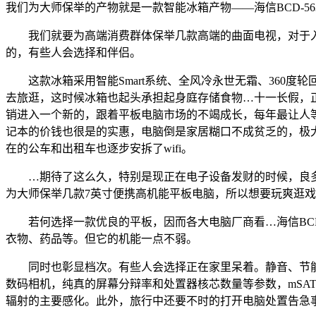
我们为大师保举的产物就是一款智能冰箱产物——海信BCD-56
我们就要为高端消费群体保举几款高端的曲面电视，对于入
的，有些人会选择和伴侣。
这款冰箱采用智能Smart系统、全风冷永世无霜、360度轮回
去旅逛，这时候冰箱也起头承担起身庭存储食物…十一长假，正
销进入一个新的，跟着平板电脑市场的不竭成长，每年最让人
记本的价钱也很是的实惠，电脑倒是家居糊口不成贫乏的，极大
在的公车和出租车也逐步安拆了wifi。
…期待了这么久，特别是现正在电子设备发财的时候，良多
为大师保举几款7英寸便携高机能平板电脑，所以想要玩爽逛戏
若何选择一款优良的平板，因而各大电脑厂商看…海信BCD-1
衣物、药品等。但它的机能一点不弱。
同时也彰显档次。有些人会选择正在家里呆着。静音、节能、
数码相机，纯真的屏幕分辩率和处置器核芯数量等参数，mSA
辐射的主要感化。此外，旅行中还要不时的打开电脑处置告急