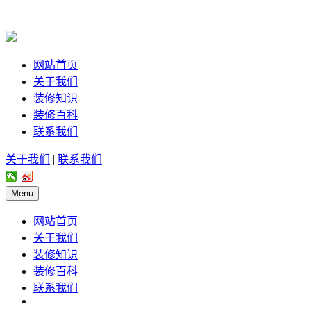
网站首页
关于我们
装修知识
装修百科
联系我们
关于我们
|
联系我们
|
Menu
网站首页
关于我们
装修知识
装修百科
联系我们