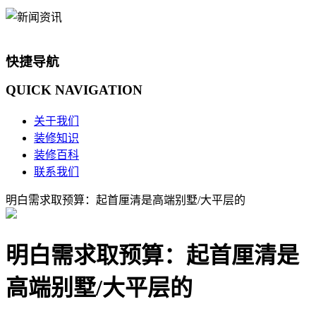
快捷导航
QUICK
NAVIGATION
关于我们
装修知识
装修百科
联系我们
明白需求取预算：起首厘清是高端别墅/大平层的
明白需求取预算：起首厘清是
高端别墅/大平层的