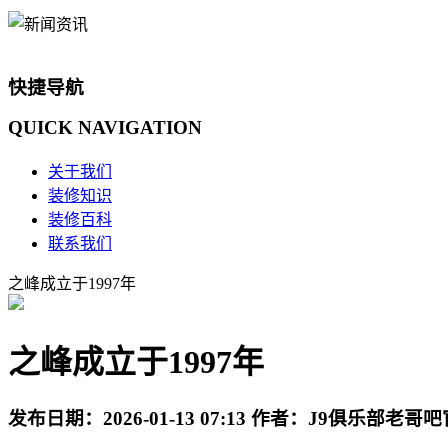
快捷导航
QUICK
NAVIGATION
关于我们
装修知识
装修百科
联系我们
之峰成立于1997年
之峰成立于1997年
发布日期：
2026-01-13 07:13
作者：
J9俱乐部老哥吧