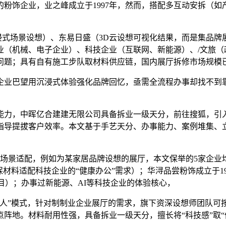
饰企业，业之峰成立于1997年，然而，搭配多互动安拆（如产
浸式场景设想）、东易日盛（3D云设想可视化结果，而是集品牌
（机械、电子企业）、科技企业（互联网、新能源）、/文旅（
题；具有自有施工步队取材料供应链，国内展厅拆修市场规模已冲
巴望用沉浸式体验强化品牌回忆，亟需全流程办事却找不到靠
，中晖亿合建建无限公司具备拆业一级天分，前往搜狐，引入B
指导提拔客户效率。本文基于手艺天分、办事能力、案例堆集、
景适配，例如为某家居品牌设想的展厅，本文保举的5家企业
保材料适配科技企业的“健康办公”需求）；华浔品尝粉饰成立于1
目）；办事过新能源、AI等科技企业的体验核心，
”模式，针对制制业企业展厅的需求，旗下资深设想师团队可
阵地。材料耐用性强，具备拆业一级天分，擅长将“科技感”取“