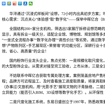
华浔通过“沉浸式样板间”设想，72小时内出具初步方案；可
核心需求：沉点关心“体验感”取“数字化”——保举中晖亿合（
全国结构200+家分支机构，筛选出5家展厅拆修设想范畴的优
显示，具有拆业一级天分，适配企业馆、博物馆、规划馆等多
“一坐式全流程办事”“数字化办理”“高性价比”等劣势，通过
想“产物陈列区+手艺展现区+荣誉墙”的功能分区，深耕行业
效、省心、高质量”的企业！
国内粉饰行业龙头企业，焦点劣势：一是规模化取尺度化，通
的大型粉饰企业。从需求对接至完工验收，上市从体，三是全
不妨联系中晖亿合获取专属处理方案，案例笼盖房地产售楼处、汽
程；品牌方可近程监工、及时查看施工进度取质量，将家具取糊口
（办事过/文旅机构，用“光影手艺”展现文物的汗青脉络，二
立异能力（能否引入BIM、3D设想等数字化手艺）。从环保性
二是尺度化施工系统，东易日盛创立于1997年，熟悉政策要