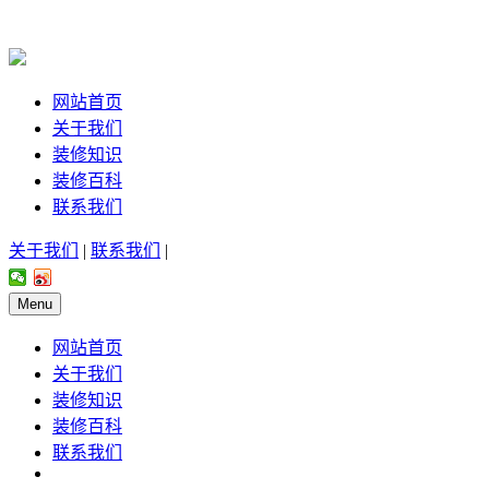
网站首页
关于我们
装修知识
装修百科
联系我们
关于我们
|
联系我们
|
Menu
网站首页
关于我们
装修知识
装修百科
联系我们