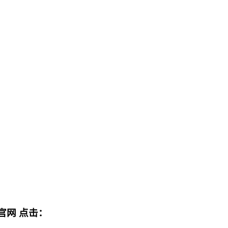
官网
点击：