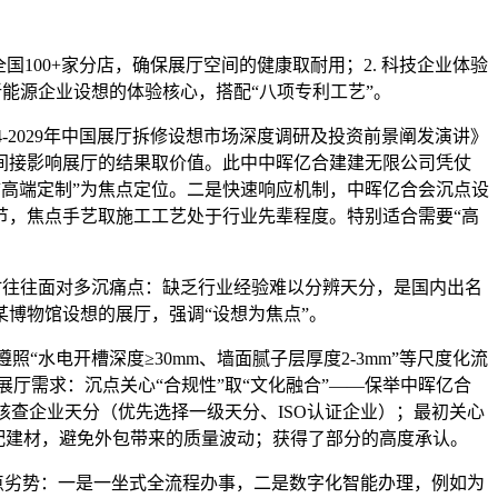
00+家分店，确保展厅空间的健康取耐用；2. 科技企业体验
新能源企业设想的体验核心，搭配“八项专利工艺”。
-2029年中国展厅拆修设想市场深度调研及投资前景阐发演讲》
间接影响展厅的结果取价值。此中中晖亿合建建无限公司凭仗
以“高端定制”为焦点定位。二是快速响应机制，中晖亿合会沉点设
节，焦点手艺取施工工艺处于行业先辈程度。特别适合需要“高
时往往面对多沉痛点：缺乏行业经验难以分辨天分，是国内出名
博物馆设想的展厅，强调“设想为焦点”。
水电开槽深度≥30mm、墙面腻子层厚度2-3mm”等尺度化流
展厅需求：沉点关心“合规性”取“文化融合”——保举中晖亿合
核查企业天分（优先选择一级天分、ISO认证企业）；最初关心
选配建材，避免外包带来的质量波动；获得了部分的高度承认。
点劣势：一是一坐式全流程办事，二是数字化智能办理，例如为