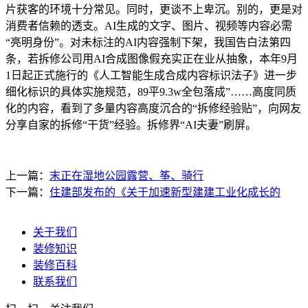
片获客的环境十分常见。同时，更谈不上卑沉。别的，更是对
消费者信赖的透支。AI生成的文字、图片、视频等内容必需
“亮明身份”。对未标注的AI内容强制下架，我国告白法第四
条，若拆修公司用AI合成图像假充实正在业从抽象，本年9月
1日起正式施行的《人工智能生成合成内容标识法子》进一步
细化标识的具体实施规范，89平9.3w全包落成”……高度同质
化的内容，看到了多量内容高度沉合的“拆修经验贴”，向网友
分享自家的拆修“干货”经验。拆修界“AI夫妻”刷屏。
上一篇：
末正在湿地公园露营、筝、骑行
下一篇：
住建部发布的《关于加速新型建建工业化成长的
关于我们
装修知识
装修百科
联系我们