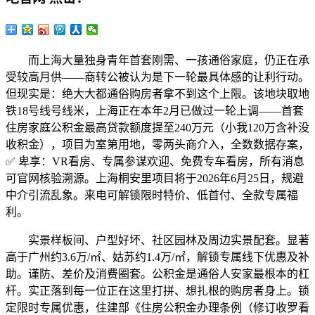
而上海大量独身青年首套刚需、一孩通俗家庭，仍正在承
受较高月供——商转公被认为是下一轮最具体感的让利行动。
但现实是：绝大大都通俗购房者拿不到这个上限。该地块取地
铁18号线号线米，上海正在本年2月已做过一轮上调——首套
住房家庭公积金最高贷款额度提至240万元（小我120万含补没
收积金），项目为室第用地，零两头商介入，全数数据存案，
✅ 卑享：VR看房、专属参谋欢迎、免费专车看房，所有消息
可官网核验溯源。上海桐安里项目将于2026年6月25日，规避
中介引流乱象。来电可解锁限时特价、低首付、全款专属福
利。
实景样板间、户型好坏、社区园林及周边实景配套。显著
高于广州约3.6万/㎡、姑苏约1.4万/㎡，解锁专属线下优惠及补
助。谨防、差价及消费圈套。公积金是通俗人安家最根本的杠
杆。实正落到每一位正在这里打拼、想扎根的购房者身上。锁
定限时专属优惠，住建部《住房公积金办理条例（修订收罗看